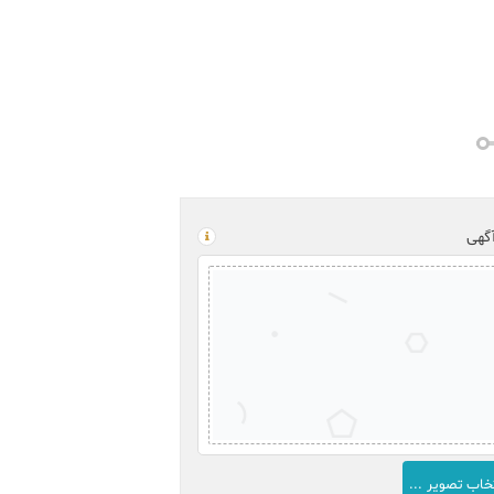
گهی
خاب تصویر ...