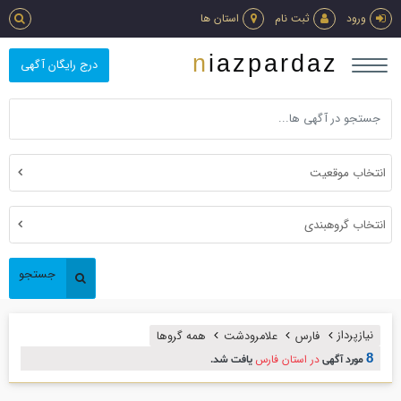
ورود
ثبت نام
استان ها
niazpardaz
درج رایگان آگهی
انتخاب موقعیت
انتخاب گروهبندی
جستجو
نیازپرداز
فارس
علامرودشت
همه گروها
8
در استان فارس
مورد آگهی
یافت شد.