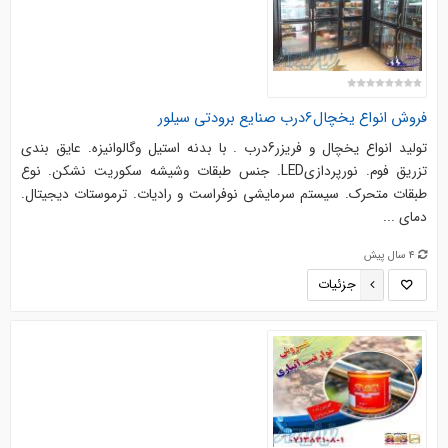
فروش انواع یخچال6درب صنایع برودتی سیلور
تولید انواع یخچال و فریزر6درب . با بدنه استیل وگالوانیزه. عایق بندی
تزریق فوم. نورپردازیLED. جنس طبقات وشیشه سکوریت نشکن. نوع
طبقات متحرک. سیستم سرمایشی نوفراست و رادیات. ترموستات دیجیتال.
دمای ...
4 سال پیش
جزئیات