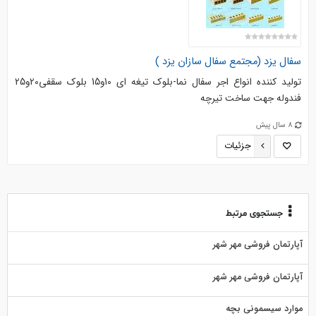
سفال یزد (مجتمع سفال سازان یزد )
تولید کننده انواع اجر سفال نما-بلوک تیغه ای 10و15 بلوک سقفی20و25
فندوله جهت ساخت تیرچه
8 سال پیش
جزئیات
جستجوی مرتبط
آپارتمان فروشی مهر شهر
آپارتمان فروشی مهر شهر
موارد سیسمونی بچه