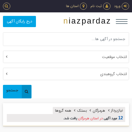
ورود
ثبت نام
استان ها
niazpardaz
درج رایگان آگهی
انتخاب موقعیت
انتخاب گروهبندی
جستجو
نیازپرداز
هرمزگان
بستک
همه گروها
12
در استان هرمزگان
مورد آگهی
یافت شد.