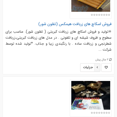
فروش اسکاچ های زربافت هیمکس (تفلون شور)
✳️تولید و فروش اسکاچ های زربافت کبریتی ( تفلون شور). مناسب برای
سطوح و ظروف شیشه ای و تلفونی . در مدل های زربافت کبریتی،زربافت
شطرنجی و زربافت ساده . با رنگبندی زیبا و جذاب. *تولید شده توسط
شرکت ...
2 سال پیش
جزئیات