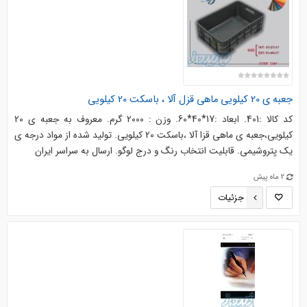
جعبه ی 20 کیلویی ماهی قزل آلا ، باسکت 20 کیلویی
کد کالا :401. ابعاد :17*40*60. وزن : 2000 گرم. معروف به جعبه ی 20
کیلویی،جعبه ی ماهی قزا آلا ،باسکت 20 کیلویی. تولید شده از مواد درجه ی
یک پتروشیمی. قابلیت انتخاب رنگ و درج لوگو. ارسال به سراسر ایران
2 ماه پیش
جزئیات