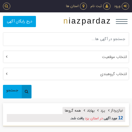
ورود
ثبت نام
استان ها
niazpardaz
درج رایگان آگهی
انتخاب موقعیت
انتخاب گروهبندی
جستجو
نیازپرداز
یزد
بهاباد
همه گروها
12
در استان یزد
مورد آگهی
یافت شد.