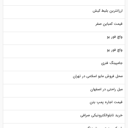
ارزانترین بلیط کیش
قیمت کمباین صفر
واچ فور یو
واچ فور یو
جامپینگ فنری
محل فروش مایو اسلامی در تهران
مبل راحتی در اصفهان
قیمت اجاره پمپ بتن
خرید تابلوالکترونیکی صرافی