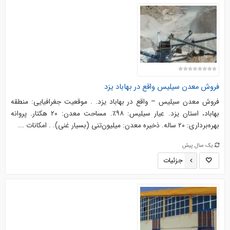
فروش معدن سیلیس واقع در بهاباد یزد
فروش معدن سیلیس – واقع در بهاباد یزد. . موقعیت جغرافیایی: منطقه
بهاباد، استان یزد. عیار سیلیس: ۹۸٪. مساحت معدن: ۲۰ هکتار. پروانه
بهره‌برداری: ۲۰ ساله. ذخیره معدن: میلیون‌تنی (بسیار غنی). . امکانات ...
یک سال پیش
جزئیات