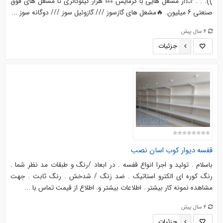
)). . . 💥از مشعل هایی با گرمایش 100 هزار کیلوکالری تا مشعل های فوق
صنعتی 6 میلیون. 🔥مشعل های گازسوز /// گازوئیل سوز /// دوگانه سوز ...
4 سال پیش
جزئیات
قفسه دیوار کوب اسان نصب
باسلام . تولید و اجرا انواع قفسه . در ابعاد /رنگ و طبقات مد نظر شما .
رنگ کوره ای الکترو استاتیک . ضد زنگ / شدخش . رنگ ثابت . جهت
مشاهده نمونه کار بیشتر . اطلاعات بیشتر و. اطلاع از قیمت تماس با ...
4 سال پیش
جزئیات