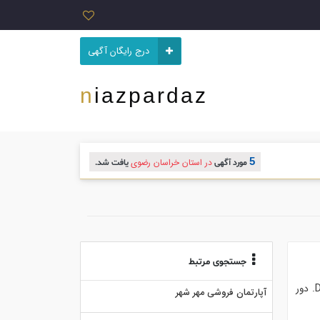
درج رایگان آگهی
niazpardaz
5
در استان خراسان رضوی
مورد آگهی
یافت شد.
جستجوی مرتبط
شرکت ویژن آزما البرز بزرگترین تولید کننده تجهیزات آزمایشگاهی . . مشخصات فنی دستگاه:. برق دستگاه DC 24V. دور
آپارتمان فروشی مهر شهر