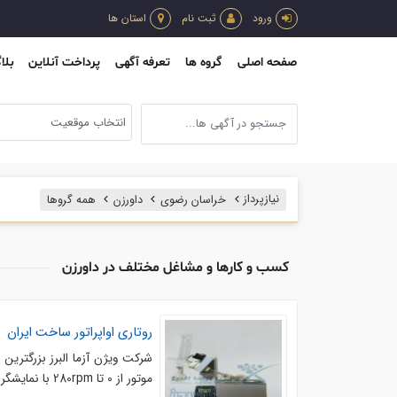
ورود
ثبت نام
استان ها
صفحه اصلی
گروه ها
تعرفه آگهی
پرداخت آنلاین
بلا
انتخاب موقعیت
نیازپرداز
خراسان رضوی
داورزن
همه گروها
کسب و کارها و مشاغل مختلف در داورزن
روتاری اواپراتور ساخت ایران
موتور از 0 تا 280rpm با نمایشگر دیجیتال . دارای جک برقی بالا و پایین آورنده کاملا بی صدا . ...