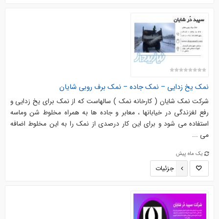
نمک يخ زدايي – نمک جاده – نمک برف روبي شایان
شرکت نمک شایان ( کارخانه نمک ) سالهاست که از نمک براي يخ زدايي و
رفع لغزندگي در خيابانها ، معابر و جاده ها به همراه مخلوط شن وماسه
استفاده مي شود و براي اين کار درصدي از نمک را به اين مخلوط اضافه
مي ...
یک ماه پیش
جزئیات