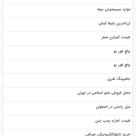
موارد سیسمونی بچه
ارزانترین بلیط کیش
قیمت کمباین صفر
واچ فور یو
واچ فور یو
جامپینگ فنری
محل فروش مایو اسلامی در تهران
مبل راحتی در اصفهان
قیمت اجاره پمپ بتن
خرید تابلوالکترونیکی صرافی