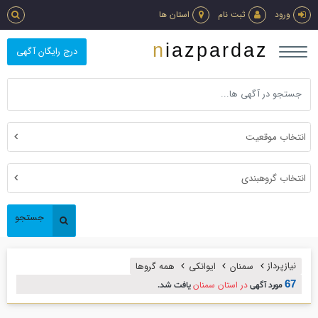
ورود
ثبت نام
استان ها
niazpardaz
درج رایگان آگهی
انتخاب موقعیت
انتخاب گروهبندی
جستجو
نیازپرداز
سمنان
ایوانکی
همه گروها
67
در استان سمنان
مورد آگهی
یافت شد.