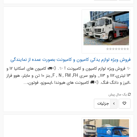
فروش ویژه لوازم یدکی کامیون و کامیونت بصورت عمده از نمایندگی
✨ فروش ویژه لوازم کامیون و کامیونت ! ✨. 💨🚛 کامیون های اسکانیا 12 و
13 لیتری،112 و 113_ ولوو سری F , N , FM ,FH_بنز 10 تن و مایلر، هوو فراز
،البرز و دانگ فنگ. 💨🚚 کامیونت های هیوندا ،ایسوزو، فوتون،...
یک سال پیش
جزئیات