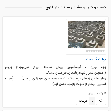
کسب و کارها و مشاغل مختلف در فنوج
بولت گالوانیزه
پایه چراغ ، فونداسیون پیش ساخته ،برج نوری،برج پرچم
(اصفهان،شیراز،قم،آذربایجان،خوزستان،یزد،ک
رمان،فارس،زنجان،قزوین،کرمانشاه،ایلام،سمنان،هرمزگان،اردبیل). (جهت
آشنایی بیشتر از سایت بازدید بعمل آید). ...
یک سال پیش
جزئیات