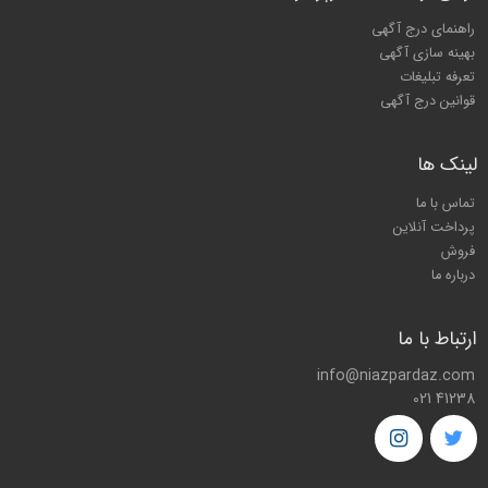
راهنمای درج آگهی
بهینه سازی آگهی
تعرفه تبلیغات
قوانین درج آگهی
لینک ها
تماس با ما
پرداخت آنلاین
فروش
درباره ما
ارتباط با ما
info@niazpardaz.com
021 41238