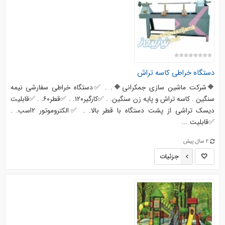
دستگاه خراطی کاسه تراش
🔶️شرکت ماشین سازی جمکرانی🔶️. . ✅دستگاه خراطی سفارشی نیمه
سنگین . کاسه تراش و پایه زن سنگین. . ✅کارگیر۱۲۰. . ✅قطر۶۰. . ✅قابلیت
دیسک تراشی از پشت دستگاه با قطر بالا. . ✅الکتروموتور ۲اسب. .
✅قابلیت ...
2 سال پیش
جزئیات