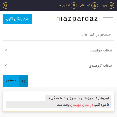
ورود
ثبت نام
استان ها
niazpardaz
درج رایگان آگهی
انتخاب موقعیت
انتخاب گروهبندی
جستجو
نیازپرداز
خوزستان
جایزان
همه گروها
5
در استان خوزستان
مورد آگهی
یافت شد.