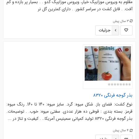
مقاوم به ویروس موزاییک خیار، ویروس موزاییک کدو . . بسیار پر بازده و کم
آفت. . قابل کشت در سراسر کشور. . دارای کمترین گل نر
3 سال پیش
جزئیات
بذر گوجه فرنگی 8320
نوع کشت: فضای باز. شکل میوه: گرد. سایز میوه: 140 تا 160. رنگ میوه:
قرمز. بسته بندی : قوطی ده هزار عددی. سفتی میوه: خوب. . توضیحات.
بذر گوجه فرنگی 8320 تولید کمپانی سمینیس آمریکا.. . کیفیت و تناژ در ...
4 سال پیش