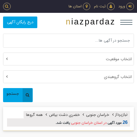
ورود
ثبت نام
استان ها
niazpardaz
درج رایگان آگهی
انتخاب موقعیت
انتخاب گروهبندی
جستجو
نیازپرداز
خراسان جنوبی
خضری دشت بیاض
همه گروها
26
در استان خراسان جنوبی
مورد آگهی
یافت شد.