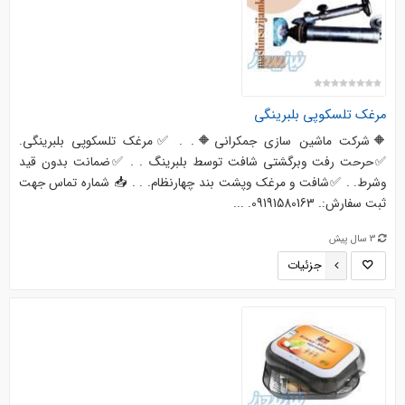
مرغک تلسکوپی بلبرینگی
🔶️شرکت ماشین سازی جمکرانی🔶️. . ✅مرغک تلسکوپی بلبرینگی.
✅حرحت رفت وبرگشتی شافت توسط بلبرینگ . . ✅ضمانت بدون قید
وشرط. . ✅شافت و مرغک وپشت بند چهارنظام. . . 📥 شماره تماس جهت
ثبت سفارش:. 09191580163. ...
3 سال پیش
جزئیات