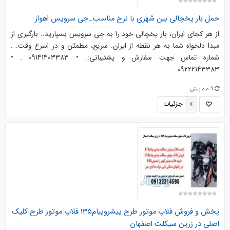
حمل بار یخچالی بین شهری با نرخ مناسب_جی سرویس اهواز
از هر کجای ایران، بار یخچالی خود را به جی سرویس بسپارید.. بارگیری از
مبدا دلخواه شما به هر نقطه از ایران. سریع، مطمئن و در اسرع وقت. .
شماره تماس جهت سفارش و پشتیبانی:. • 09141403383 . •
09222143383
9 ماه پیش
جزئیات
پخش و فروش فلاپ موتور طرح پیشروپیام135 فلاپ موتور طرح کلیک
اصلی در زرین سیکلت اصفهان