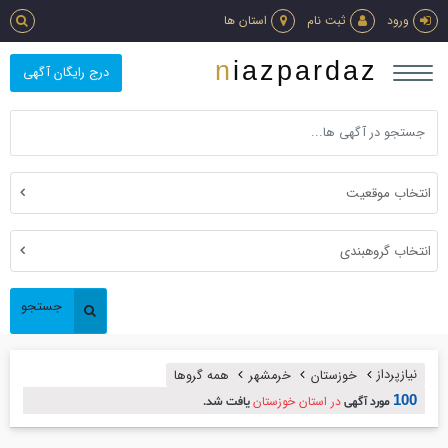
ورود
ثبت نام
استان ها
niazpardaz
درج رایگان آگهی
انتخاب موقعیت
انتخاب گروهبندی
جستجو
نیازپرداز
خوزستان
خرمشهر
همه گروها
100
در استان خوزستان
مورد آگهی
یافت شد.