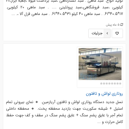
تولید انواع. سبد ماهی . سبد کشتارگاهی ،سبد برداشت میوه ،جعبه ابزار،20
کیلویی ،سبد فروشگاهی،سبد پروتئینی .... . سبد ماهی 20 کیلویی.
17*40.5*61. . سبد ماهی 40 کیلو 31*40.5*61. . سبد ماهی قزل آلا ،. ...
5 ماه پیش
جزئیات
روتاری لواش و تافتون
نسل جدید دستگاه روتاری لواش و تافتون آریازمین. 🔸 نمای بیرونی تمام
استیل + شیشه سکوریت جهت بازدید محفظه پخت. 🔸 محفظه داخلی
تمام آجر با عایق پشم سنگ + عایق پشم سنگ در سقف و کف جهت حفظ
کامل حرارت و ...