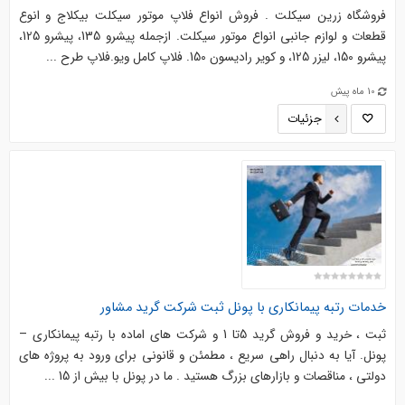
فروشگاه زرین سیکلت . فروش انواع فلاپ موتور سیکلت بیکلاج و انوع
قطعات و لوازم جانبی انواع موتور سیکلت. ازجمله پیشرو 135، پیشرو 125،
پیشرو 150، لیزر 125، و کویر رادیسون 150. فلاپ کامل ویو.فلاپ طرح ...
10 ماه پیش
جزئیات
خدمات رتبه پیمانکاری با پونل ثبت شرکت گرید مشاور
ثبت ، خرید و فروش گرید 5تا 1 و شرکت های اماده با رتبه پیمانکاری –
پونل. آیا به دنبال راهی سریع ، مطمئن و قانونی برای ورود به پروژه های
دولتی ، مناقصات و بازارهای بزرگ هستید . ما در پونل با بیش از 15 ...