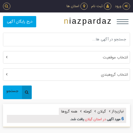
ورود
ثبت نام
استان ها
niazpardaz
درج رایگان آگهی
انتخاب موقعیت
انتخاب گروهبندی
جستجو
نیازپرداز
گیلان
کومله
همه گروها
6
در استان گیلان
مورد آگهی
یافت شد.