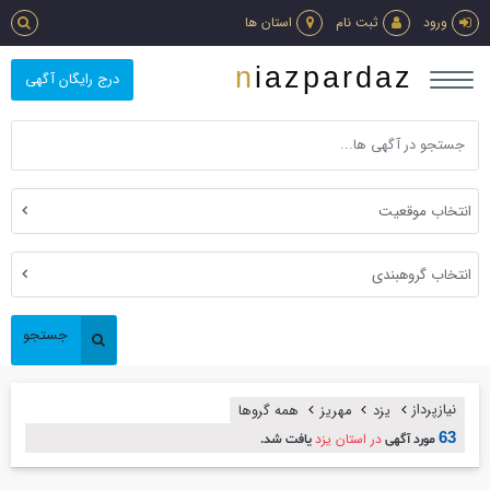
ورود
ثبت نام
استان ها
niazpardaz
درج رایگان آگهی
انتخاب موقعیت
انتخاب گروهبندی
جستجو
نیازپرداز
یزد
مهریز
همه گروها
63
در استان یزد
مورد آگهی
یافت شد.