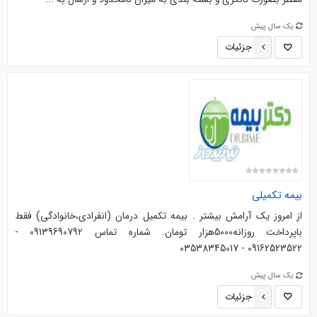
یک سال پیش
جزئیات
بیمه تکمیلی
از امروز یک آرامش بیشتر . بیمه تکمیل درمان (انفرادی،خانوادگی) فقط
باپرداخت روزانه5000هزار تومان. شماره تماس 09139690792 -
09162523522 - 03538345017
یک سال پیش
جزئیات