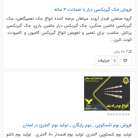
فروش جک گیربکسی درار با ضمانت 3 ساله
گروه صنعتی فیدار آروند سپاهان عرضه کننده انواع جک تعمیرگاهی، جک
گیربکسی ماشین سنگین، جک گیربکس درار ماشین باری، جک گیربکسی
پرتابل. مناسب برای تعمیر و تعویض انواع گیربکس کامیون و کامیونت.
الوند، البرز،...
3 ماه پیش
جزئیات
فروش بوم تلسکوپی _بوم رایگان _تولید بوم 6متری در استان
تولید بوم تلسکوپی 6متری. تولید بوم فنسدار 4.80متری . تولید بوم تاشو