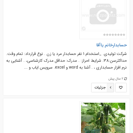
حسابدارخانم یاآقا
شرکت تولیدی. _استخدام 1 نفر حسابدار مرد یا زن . نوع قرارداد: تمام وقت.
حداکثرسن:38. شرایط احراز: . مدرک: حداقل مدرک کارشناسی، . آشنایی به
نرم افزار حسابداری ، . آشنا به word و excel. سرویس ایاب و ...
2 سال پیش
جزئیات