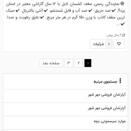
🔴نمایندگی رسمی سقف کشسان لابل با 12 سال گارانتی معتبر در استان
یزد!!. ✔️-ضد حریق. ✔️-ضد آب و قابل شستشو. ✔️-آنتی باکتریال. ✔️-سبک
ترین سقف کاذب با وزن 150 گرم در هر متر مربع. ✔️-عایق رطوبت و صدا.
✔️-...
2 سال پیش
جزئیات
(current)
1
2
3
صفحه بعد
جستجوی مرتبط
آپارتمان فروشی مهر شهر
آپارتمان فروشی مهر شهر
موارد سیسمونی بچه