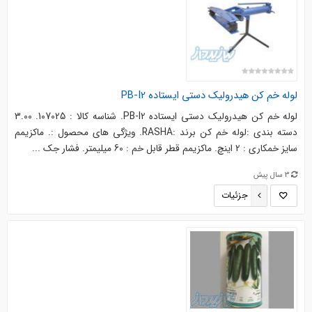
لوله خم کن هیدرولیک دستی ایستاده PB-I2
لوله خم کن هیدرولیک دستی ایستاده PB-I2. شناسه کالا : 107025. 3.00
دسته بندی :لوله خم کن برند :RASHA. ویژگی های محصول :. ماکزیمم
سایز خمکاری : 2 اینچ. ماکزیمم قطر قابل خم : 60 میلیمتر. فشار جک ...
3 سال پیش
جزئیات