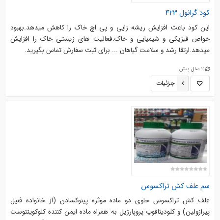
کود گرانول 423
این کود باعث افزایش ریشه زایی و پی اچ خاک را کاهش میدهد.بهبود
خواص فیزیکی و شیمیایی و خاک.فعالیت های زیستی خاک را افزایش
میدهد.ارتقا رشد و سلامت گیاهان ... برای ثبت سفارش تماس بگیرید.
2 سال پیش
جزئیات
سم علف کش تراکسوس
علف کش تراکسوس حاوی دو ماده موثره پینوکسادن (از خانواده فنیل
پیرازولين) و کلودینافوپ پروپارژیل به همراه ماده ایمن کننده کلوكوينتوست