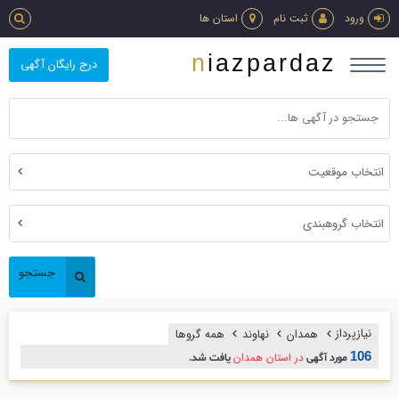
ورود
ثبت نام
استان ها
niazpardaz
درج رایگان آگهی
انتخاب موقعیت
انتخاب گروهبندی
جستجو
نیازپرداز
همدان
نهاوند
همه گروها
106
در استان همدان
مورد آگهی
یافت شد.