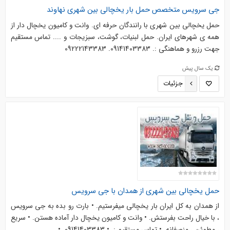
جی سرویس متخصص حمل بار یخچالی بین شهری نهاوند
حمل یخچالی بین شهری با رانندگان حرفه ای. وانت و کامیون یخچال دار از
همه ی شهرهای ایران. حمل لبنیات، گوشت، سبزیجات و .... تماس مستقیم
جهت رزرو و هماهنگی :. 09141403383. 09222143383
یک سال پیش
جزئیات
حمل یخچالی بین شهری از همدان با جی سرویس
از همدان به کل ایران بار یخچالی میفرستیم. • بارت رو بده به جی سرویس
، با خیال راحت بفرستش. • وانت و کامیون یخچال دار آماده هستن. • سریع
، مطمئن ، منصفانه. • تماس مستقیم :. • 09141403383. • ...