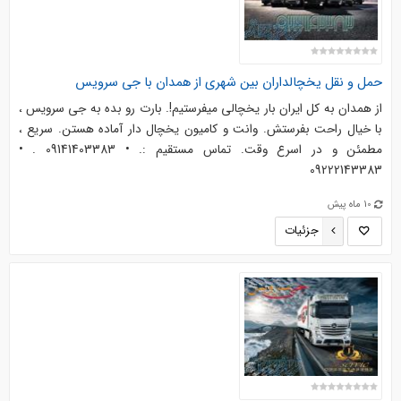
حمل و نقل یخچالداران بین شهری از همدان با جی سرویس
از همدان به کل ایران بار یخچالی میفرستیم!. بارت رو بده به جی سرویس ،
با خیال راحت بفرستش. وانت و کامیون یخچال دار آماده هستن. سریع ،
مطمئن و در اسرع وقت. تماس مستقیم :. • 09141403383 . •
09222143383
10 ماه پیش
جزئیات