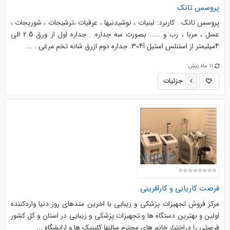
پروسس تانک
پروسس تانک . کاربرد: لبنیات ، نوشیدنیها ، عرقیات ،ترشیجات ، شوریجات ،
عسل ، مربا ، رب و ..... بصورت سه جداره . جداره اول از ورق 2.5 الی
4میلیمتر از استنلس استیل 304l. جداره دوم ازرق شانه تخم مرغی . ...
11 ماه پیش
جزئیات
فرصت کاریابی و کارافرینی
مرکز فروش تجهیزات پزشکی و زیبایی با اخرین متدهای روز دنیا واردکننده
اولین و بهترین دستگاه ها و تجهیزات پزشکی و زیبایی در استان و کل کشور
فرصتی را دراختیار خانم های محترم سالنها کلینیک ها و ارایشگاه ...