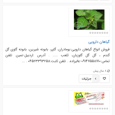
گیاهان دارویی
فروش انواع گیاهان دارویی:بومادران، گلپر، بابونه شیرین، بابونه گاوی گل
گندم ، گل گل گاوزبان، ثلعب ..... . آدرس :اردبیل-نمین. تلفن
تماس:09147558710-عالیزاده. . تلفن ثابت:04523393258 . ...
8 سال پیش
جزئیات