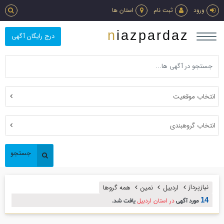
ورود
ثبت نام
استان ها
niazpardaz
درج رایگان آگهی
انتخاب موقعیت
انتخاب گروهبندی
جستجو
نیازپرداز
اردبیل
نمین
همه گروها
14
در استان اردبیل
مورد آگهی
یافت شد.