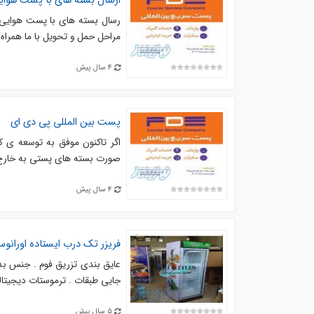
ارسال بسته های با پست هوای
رسال بسته های با پست هوایی. 
مراحل حمل و تحویل با ما همراه 
4 سال پیش
پست بین المللی پی دی ای
اگر تاکنون موفق به توسعه ی ک
صورت بسته های پستی به خارج ا
4 سال پیش
فریزر تک درب ایستاده اورانو
جایی طبقات . ترموستات دیجیتالی . ۱۸ ماه گارانتی و ۵ سال خدمات پس از فروش . ارسال ب
5 سال پیش