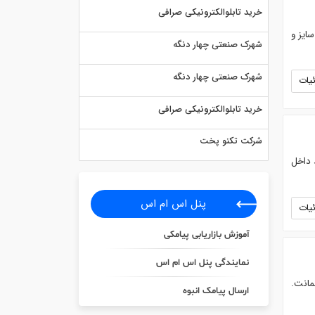
خرید تابلوالکترونیکی صرافی
تأمین بدون واسطه. . تولیدکننده انواع جامبوبگ (FIBC) در سایز و
شهرک صنعتی چهار دنگه
شهرک صنعتی چهار دنگه
یات
خرید تابلوالکترونیکی صرافی
شرکت تکنو پخت
 داخل
پنل اس ام اس
یات
آموزش بازاریابی پیامکی
نمایندگی پنل اس ام اس
و دستی۳۰ تن. درشرکت فیدار آروند سپاهان. با ۶ماه ضمانت.
ارسال پیامک انبوه