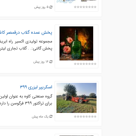
5 روز پیش
پخش عمده گلاب درقمصر کاشا
مجموعه تولیدی اکسیر راه ابری
پخش گالنی:. . گلاب تجاری لیتری ۴۵/000. گلاب ممتاز ۵۰/000. . گلاب اعلاء /000
16 روز پیش
اسکریپر لیزری ۳۹۹
گروه صنعتی کاوه به عنوان اولین
برای تراکتور ۳۹۹ فرگوسن را دارد.. انواع لولرلیزری و اسکریپر لیزری و ماله لیزری برای ...
یک ماه پیش