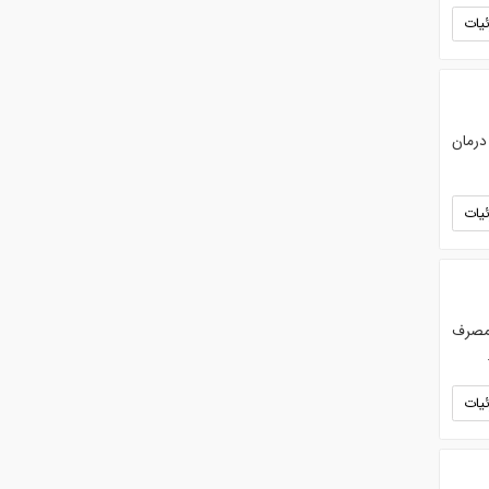
یات
و درمان
یات
لول‌پاشی مصرف
یات