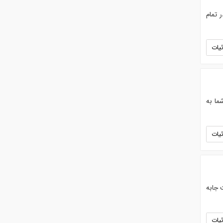
 تمام
یات
ما به
یات
وریت نشکن . دارای سیستم روشنایی LED. قابلیت جابه
یات