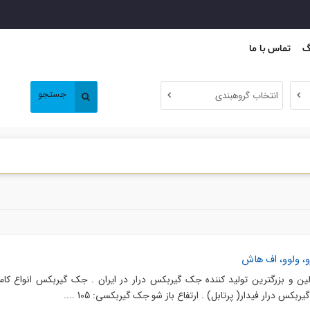
گ
تماس با ما
جستجو
انتخاب گروهبندی
و، ولوو، اف هاش
لین و بزرگترین تولید کننده جک گیربکس درار در ایران . جک گیربکس انواع کام
بکس درار فیدار( پرتابل) . ارتفاع باز شو جک گیربکسی: 105 ....