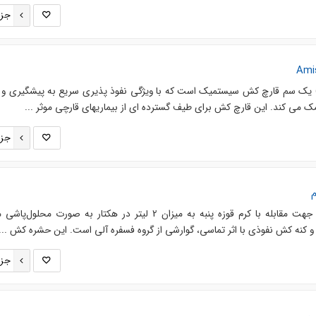
جزئ
میستار اکسترا (Amistar Xtra) یک سم قارچ کش سیستمیک است که با ویژگی نفوذ پذیری سریع به پیشگیری 
ک می کند. این قارچ کش برای طیف گسترده ای از بیماریهای قارچی موثر ...
جزئ
حشره کش پروفنوفوس گل سم جهت مقابله با کرم قوزه پنبه به میزان 2 لیتر در هکتار به صورت مح
 کنه کش نفوذی با اثر تماسی، گوارشی از گروه فسفره آلی است. این حشره کش ...
جزئ