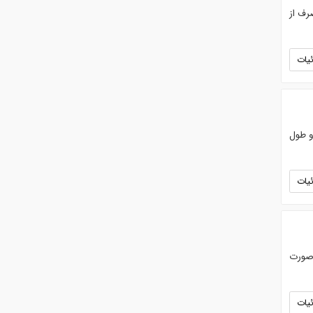
رف از
یات
 و طول
یات
 صورت
یات