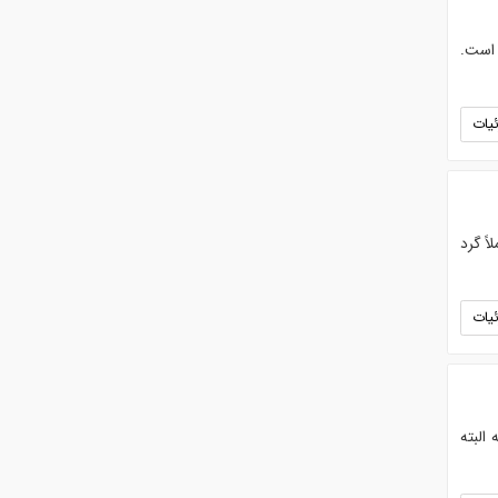
 است.
یات
اً گرد
یات
که البته