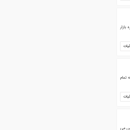
 پخش بازار مولوی از 1373) . . درباره بازار
یات
یخ 2020. ارسال رایگان به تمام
یات
ن هویج های نانتس، بذر هویج نانتس ۲۰۰۰ سمینیس می