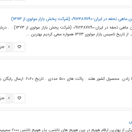
091238711 (شرکت پخش بازار مولوی از 1373)
"بزرگترین توزیع کننده کنسرو تن ماهی تحفه در ایران-09123871190 (شرکت
ازار مولوی 1373 همواره سعی کردیم بهترین ...
جزئ
بذر خیار ناگین تولید شرکت انزا زادن. محصول کشور هلند . پاکت های ۵۰۰ عددی . تار
جزئ
ذر هویج نانتس 2000 سمینیس یکی از بهترین ارقام هویج در بی