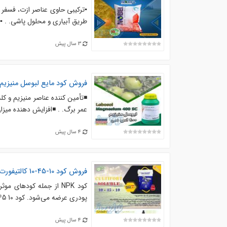
▪️ترکیبی حاوی عناصر ازت، فسفر 
طریق آبیاری و محلول پاشی. . ▪️ب
3 سال پیش
فروش کود مایع لبوسل منیزیم
◾️تأمین کننده عناصر منیزیم و کل
عمر برگ. . ◾️افزایش دهنده میزان
4 سال پیش
فروش کود 10-45-10 کالتیفورت
کود NPK از جمله کودها
پودری عرضه می‌شود. کود NPK10 45 10 برای رشد ریز مغزی گیاه مفید می‌باشد. این کود مخفف سه کلمه N ...
4 سال پیش