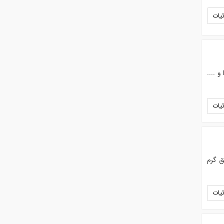
یات
 ....
یات
ق گرم
یات