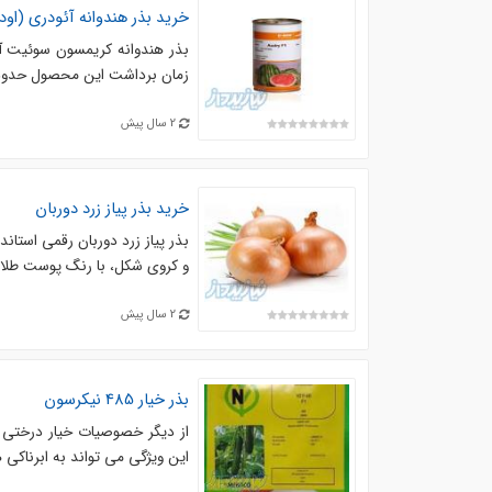
خرید بذر هندوانه آئودری (اود
بذر هندوانه کریمسون سوئیت آئو
زمان برداشت این محصول حدود 75 تا 80 روز پس از انتقال نشاء به زمین اصلی است. هندوانه
2 سال پیش
خرید بذر پیاز زرد دوربان
بذر پیاز زرد دوربان رقمی استاند
و کروی شکل، با رنگ پوست طلای
2 سال پیش
بذر خیار 485 نیکرسون
این ویژگی می تواند به ابرناکی 