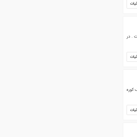
یات
 . در
یات
نس دیگ استیل 316 حرارتی . رنگ کوره
یات