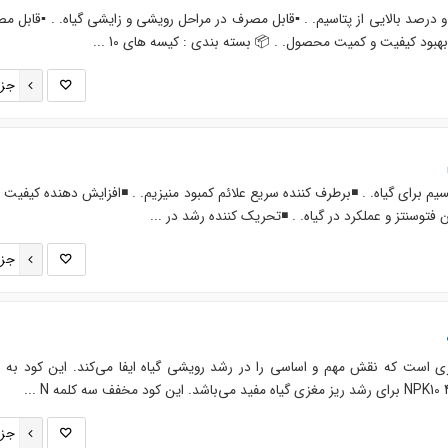
و درصد بالایی از پتاسیم. . ▪️قابل مصرف در مراحل رویشی و زایشی گیاه. . ▪️قابل مص
هبود کیفیت و کمیت محصول. . 📦 بسته بندی : کیسه های 10 ...
جزئ
سیم برای گیاه. . ◾️برطرف کننده سریع علائم کمبود منیزیم. . ◾️افزایش دهنده کیفیت
 فتوسنتز و عملکرد در گیاه. . ◾️تحریک کننده رشد در ...
جزئ
ی موثری است که نقش مهم و اساسی را در رشد رویشی گیاه ایفا می‌کند. این کود به
جزئ