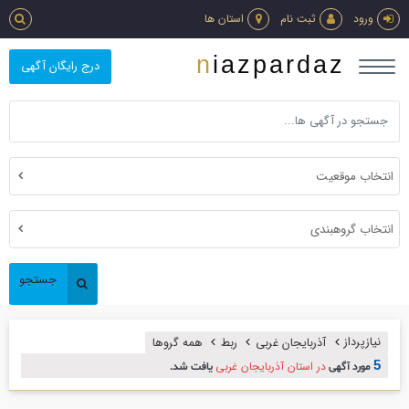
ورود
ثبت نام
استان ها
niazpardaz
درج رایگان آگهی
انتخاب موقعیت
انتخاب گروهبندی
جستجو
نیازپرداز
آذربایجان غربی
ربط
همه گروها
5
در استان آذربایجان غربی
مورد آگهی
یافت شد.