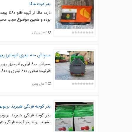
بذر ذرت ماکا
بوده و همین موضوع سبب محبوبی
2 سال پیش
سمپاش 800 لیتری اتومابرز ریورس
ظرفیت مخزن 600 لیتری و 800 لیتری و 1000 لیتری . مجهز به مخزن شست و شوی سیستم و دست. ...
3 سال پیش
بذر گوجه فرنگی هیبرید بریویو
نشیند. بوته بذر گوجه فرنگی هی