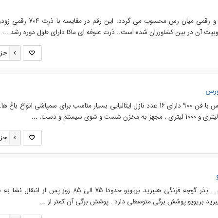
ذرت ماکا از گروه فائو 580 بوده و رقمی میان رس محسوب می گردد. این ر
ت آن در بین کشاورزان شده است.. ذرت علوفه ای ماکا دارای طول دوره رشد ...
جزئ
سمپاش 800 لیتری اتومایزر ریورس با فن 900 دارای 16 عدد نازل ایتالیایی بسیار مناسب برای سمپاشی انواع باغ
جزئ
بذر گوجه فرنگی هیبرید بریویو. . بذر گوجه فرنگی هیبرید بریویو حدودا 75 الی 85 روز پس از ا
برید بریویو پوشش برگی متوسطی دارد . پوشش برگی آن کمتر از ...