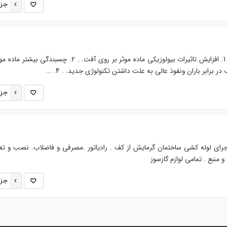
جزئ
ویژگی های حشره کش بیسکایا. 1. افزایش تاثیرات بیولوزیکی ماده موثر بر روی آفت. . 2. چسبند
جزئ
رای لوله کشی ساختمان گرمایش از کف . رادیاتور .مصرفی و فاضلاب. نصب و تع
 منبع . تمامی لوازم گازسوز
جزئ