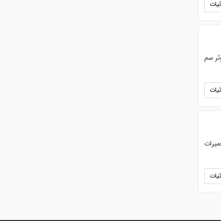
یات
گی بیشتر ماده موثر سم
یات
میرات
یات