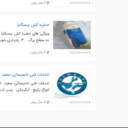
4 سال پیش
حشره کش بیسکایا
به سطح برگ. . 3. پایداری خوب در برابر باران ونفوذ عالی به علت داشتن تکنولوژی جدید. . 4. ...
4 سال پیش
خدمات فنی تاسیساتی سعید
خدمات فنی تاسیساتی سعید. اج
انواع پکیج . آبگرمکن . پمپ آب و
5 سال پیش