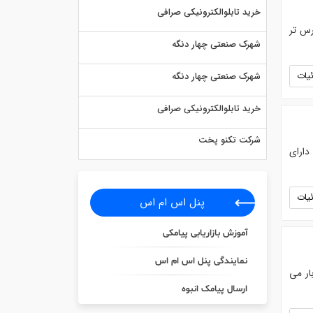
خرید تابلوالکترونیکی صرافی
قم در مقایسه با ذرت 704 رقمی زودرس تر
شهرک صنعتی چهار دنگه
یات
شهرک صنعتی چهار دنگه
خرید تابلوالکترونیکی صرافی
شرکت تکنو پخت
 ها. دارای
یات
پنل اس ام اس
آموزش بازاریابی پیامکی
نمایندگی پنل اس ام اس
نتقال نشا به بار می
ارسال پیامک انبوه