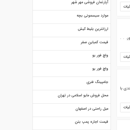
آپارتمان فروشی مهر شهر
یات
موارد سیسمونی بچه
ارزانترین بلیط کیش
. . .
قیمت کمباین صفر
واچ فور یو
یات
واچ فور یو
جامپینگ فنری
دی با
محل فروش مایو اسلامی در تهران
یات
مبل راحتی در اصفهان
قیمت اجاره پمپ بتن