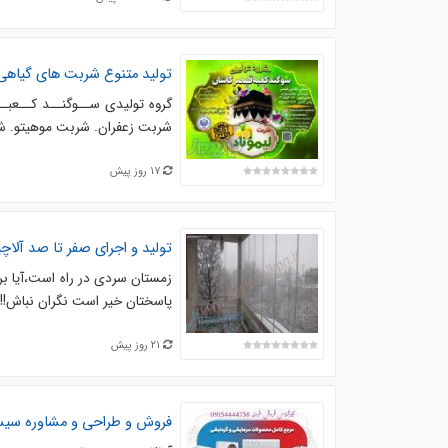
تولید متنوع شربت های گیاه
گروه تولیدی ســوگنــد کــعبــ
شربت زعفران. شربت موهیتو. ش
17 روز پیش
تولید و اجرای صفر تا صد آلا
زمستان سردی در راه است،آیا بر
پاسختان خیر است نگران نباش!!. ز
21 روز پیش
فروش و طراحی و مشاوره سیس