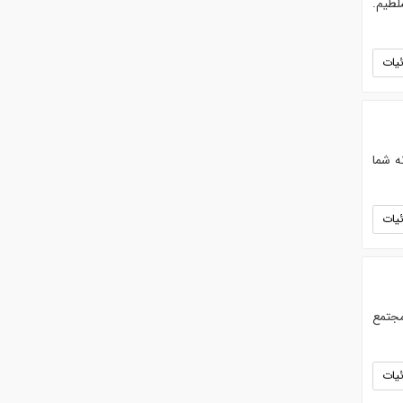
لطیم.
یات
ه شما
یات
مجتمع
یات