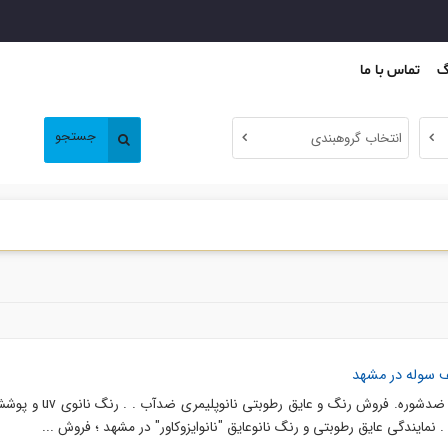
گ
تماس با ما
جستجو
انتخاب گروهبندی
ف سوله در مشهد
تولید رنگ نانوعایق ضدجلبک و ضدشوره. فروش رنگ و عایق رطوبت
مایندگی عایق رطوبتی و رنگ نانوعایق "نانوایزوکاور" در مشهد ؛ فروش ...