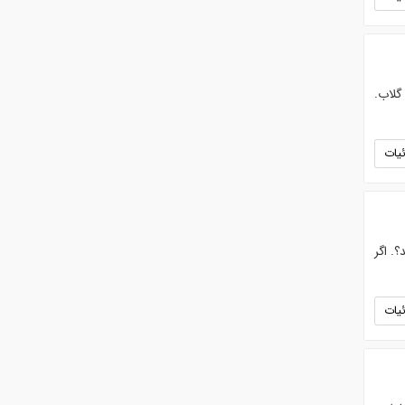
گلاب.
یات
. اگر
یات