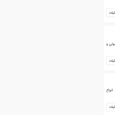
یات
ولی و
یات
انواع
یات