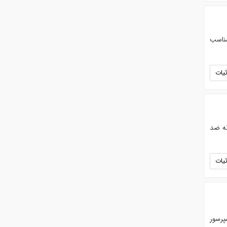
مناسب
یات
نه ضد
یات
مپرسور