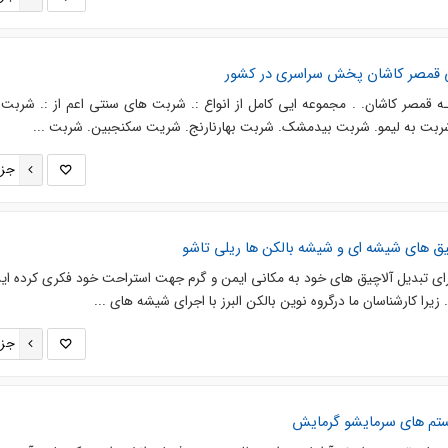
ی قمصر کاشان پخش سراسری در کشور
ه قمصر کاشان. . مجموعه ایی کامل از انواع :. شربت های سنتی اعم از :. شربت 
ربت به لیمو. شربت بیدمشک. شربت بهارنارنج. شریت سکنجبین. شربت ...
جزئ
چیق های شیشه ای و شیشه بالکن ها ریلی تاشو
ای تبدیل آلاچیق های خود به مکانی ایمن و گرم جهت استراحت خود فکری کرده اید؟
یرا کارشناسان ما درگروه نوین بالکن البرز با اجرای شیشه های ...
جزئ
تم های سرمایشو گرمایش