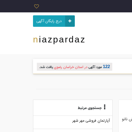
درج رایگان آگهی
niazpardaz
122
در استان خراسان رضوی
مورد آگهی
یافت شد.
جستجوی مرتبط
ی نانوپلیمری ضدآب . . رنگ نانوی uv و پوشش نانو
آپارتمان فروشی مهر شهر