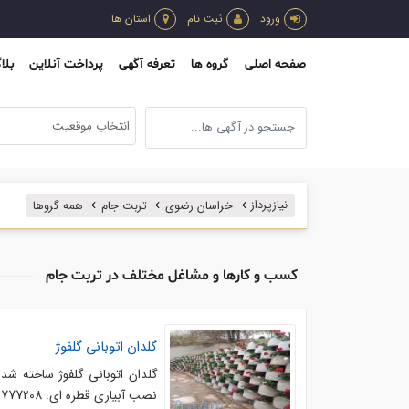
ورود
ثبت نام
استان ها
صفحه اصلی
گروه ها
تعرفه آگهی
پرداخت آنلاین
بلا
انتخاب موقعیت
نیازپرداز
خراسان رضوی
تربت جام
همه گروها
کسب و کارها و مشاغل مختلف در تربت جام
گلدان اتوبانی گلفوژ
گلدان اتوبانی گلفوژ ساخته شد
نصب آبیاری قطره ای. www.golfuzh.ir. 09912777208