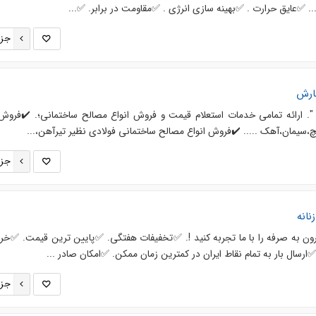
 ✅️عایق حرارت . ✅️بهینه سازی انرژی . ✅️مقاومت در برابر. ✅...
جزئ
ارش
. ارائه تمامی خدمات استعلام قیمت و فروش انواع مصالح ساختمانی؛. ✔️فروش 
سیمان،آهک ..... ✔️فروش انواع مصالح ساختمانی فولادی نظیر تیرآهن،...
جزئ
نانه
قرون به صرفه را با ما تجربه کنید !. ✅تخفیفات هفتگی. ✅پایین ترین قیمت. ✅خر
ارسال بار به تمام نقاط ایران در کمترین زمان ممکن. ✅امکان صادر ...
جزئ