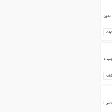
 ارائه تسهیلات بدون
یات
وع به فعالیـت در زمینـه
یات
بتی |