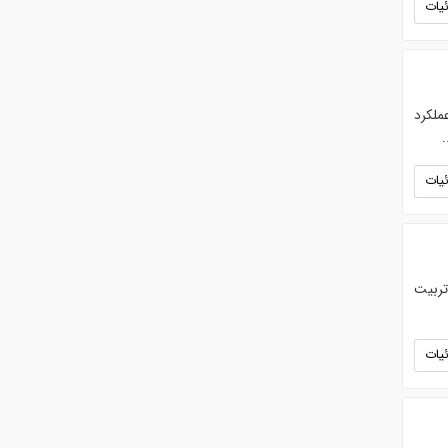
یات
ملکرد
یات
تربیت
یات