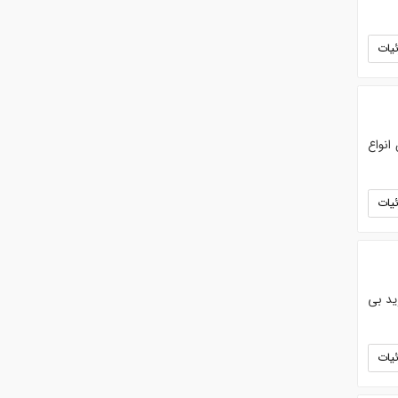
یات
انواع
یات
ید بی
یات