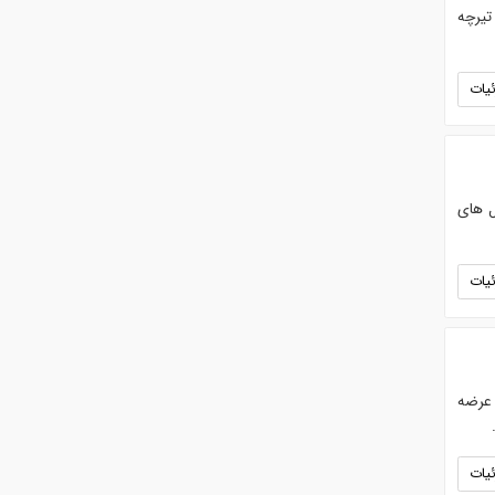
تیرچه
یات
ل های
یات
 عرضه
یات