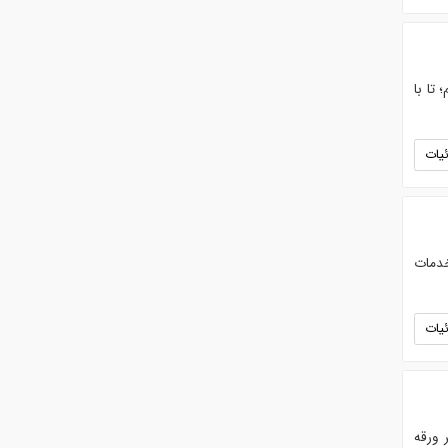
تا با
یات
خدمات
یات
 ورقه