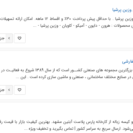
وزین پرشیا
فروش اقساطی انواع تریلرهای وزین پرشیا . با حداقل پیش پرداخت ۳۰٪ و اقساط ۱۲ ماهه. امکان
 محصولات : هرون - دایون - آمیکو - کاویان - وزین پرشیا - ...
جزئ
فارشی
گروه صنعتـی ابــرسـازه یکی از بزرگترین مجموعه های صنعتی کشــور است که از سال 1389 شر
 در صنایع مختلف ساختمانی ، صنعتی و ماشین سازی کرده است . این ...
جزئ
کیسه زباله از کارخانه پارس پلاست آبتین مشهد. بهترین کیفیت بازار با قیمت رقا
شود. ارسال سریع به سراسر کشور | تماس بگیرید و تخفیف ویژه ...