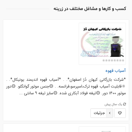
کسب و کارها و مشاغل مختلف در زرینه
آسیاب قهوه
*شرکت بازرگانی کیهان دُرّ اصفهان*. . *آسیاب قهوه اندیمند یونیکال*. .
🔆قابلیت آسیاب قهوه ترک،اسپرسو،فرانسه. . 🟡جنس موتور گوانگلو. 🟡دور
موتور ۱۴۰۰ دور. 🟡تیغه فولاد آبکاری شده. 🟡سایز تیغه ۹ سانتی ...
یک سال پیش
جزئیات