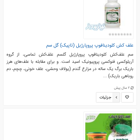
علف کش کلودینافوپ پروپارژیل (تاپیک) گل سم
سم علف‌کش کلودینافوپ پروپارژیل گلسم علف‌کش تماسی، از گروه
آریلوکسی فنوکسی پروپیونیک اسید است. و برای مقابله با علف‌های هرز
باریک برگ یک ساله در مزارع گندم (یولاف وحشی، علف خونی، چچم، دم
روباهی باریک) ...
2 سال پیش
جزئیات