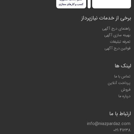
برخی از خدمات نیازپرداز
راهنمای درج آگهی
بهینه سازی آگهی
تعرفه تبلیغات
قوانین درج آگهی
لینک ها
تماس با ما
پرداخت آنلاین
فروش
درباره ما
ارتباط با ما
info@niazpardaz.com
021 41238