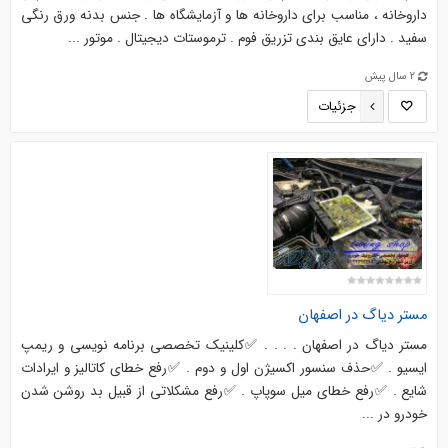
داروخانه ، مناسب برای داروخانه ها و آزمایشگاه ها . جنس بدنه ورق رنگی
سفید . دارای عايق بندی تزریق فوم . ترموستات دیجیتال . موتور ...
2 سال پیش
جزئیات
مستر دیاگ در اصفهان
مستر دیاگ در اصفهان . . . . ✅کلینیک تخصصی برنامه نویسی و ریمپ
ایسیو . ✅حذف سنسور اکسیژن اول و دوم . ✅رفع خطای کاتالیز و ایرادات
شایع . ✅رفع خطای میل سوپاپ . ✅رفع مشکلاتی از قبیل بد روشن شدن
خودرو در ...