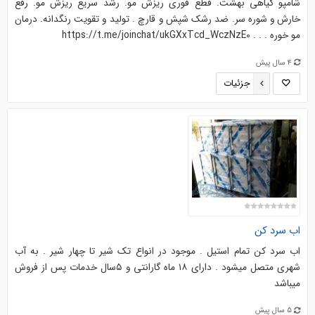
شامپو گیاهی بهشت. قطع فوری ریزش مو. رشد سریع ریزش مو. رفع
خارش و شوره سر. ضد رشک شپش و قارچ . تولید و تقویت رنگدانه. درمان
مو خوره . . . https://t.me/joinchat/ukGXxTcd_WczNzE0
4 سال پیش
جزئیات
اب سرد کن
اب سرد کن تمام استیل . موجود در انواع تک شیر تا چهار شیر . به آب
شهری متصل میشود . دارای ۱۸ ماه گارانتی و ۵سال خدمات پس از فروش
میباشد
5 سال پیش