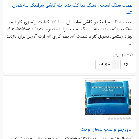
نصب سنگ اسلب ، سنگ نما کف بدنه پله کاشی سرامیک ساختمان
شما
نصب سنگ سرامیک و کاشی ساختمان شما ✅️. کیفیت وتمیزی کار نصب
سنگ نما کف بدنه پله ، سنگ اسلب . را با ماتجربه کنید✅️ 09130555905
بهزاد رستمی. تحویل کار با کیفیت ✅️. نظم کاری ✅️. ارائه آدرس برای بازدید
...
2 سال پیش
جزئیات
اتاق جلو و عقب نیسان وانت
آساساز. قدیمی ترین تولیدکننده قطعات بدنه نیسان وانت و پراید. کیفیت