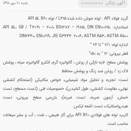
آگهی رایگان
شنبه 20 مهر 1398
گرید فولاد API : لوله جوش داده شده L415 / لوله API 5L X60
استاندارد: API 5L، GB / T3091 – 2001، BS1387 – 1985، DIN EN10025،
DIN2440، EN10219، JIS G3444: 2004، ASTM A53، ASTM A500
اندازه لوله: ۲/۱ ” تا ۲۴ ”
قطر بیرونی: ۱۲ ” به ۱۵۰″
پوشش سطح: لایه نازکی از روغن ، گالوانیزه گرم، الکترو گالوانیزه، سیاه ، پوشش
لاک زد / روغن ضد زنگ و پوشش محافظ
تست: تجزیه و تحلیل مواد شیمیایی، خواص مکانیکی (استحکام کششی
نهایی، مقاومت کششی، طول کشیدن)، خصوصیات فنی (تست مسطح، تست
خمش، آزمون ضربه، تست ضربه)، بازرسی سطح بیرونی، تست
هیدرواستاتیک، تست اشعه ایکس.
کاربرد لوله های فولادی API X60 برای گاز طبیعی ، نفت ، آب و سایر میعانات
مناسب است.