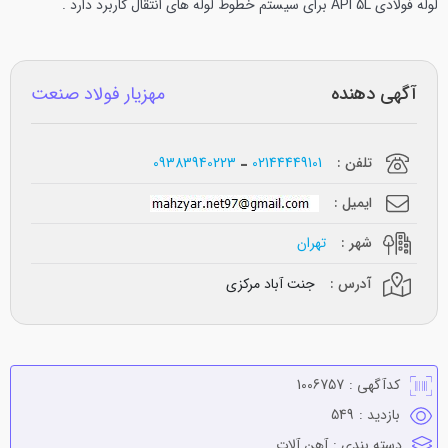
لوله فولادی API 5L برای سیستم خطوط لوله های انتقال کاربرد دارد .
آگهی دهنده
مهزیار فولاد صنعت
تلفن :
02144449101
09383940223
ایمیل :
شهر :
تهران
آدرس :
جنت آباد مرکزی
کدآگهی :
1006757
بازدید :
549
دسته بندی :
آهن آلات