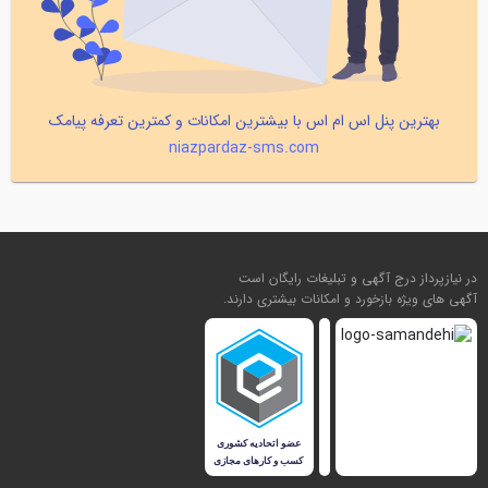
بهترین پنل اس ام اس با بیشترین امکانات و کمترین تعرفه پیامک
niazpardaz-sms.com
در نیازپرداز درج آگهی و تبلیغات رایگان است
آگهی های ویژه بازخورد و امکانات بیشتری دارند.