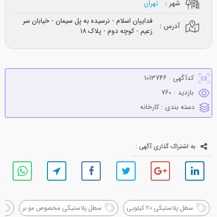
شهر :
تهران
فداییان اسلام - نرسیده به پل سیمان - خیابان سر
آدرس :
زعیم - کوچه دوم - پلاک ١٨
کدآگهی :
1013746
بازدید :
760
دسته بندی :
كارخانه
به اشتراک گذاری آگهی :
سطل پلاستیکی 20 کیلویی
سطل پلاستیکی مخصوص مو بر