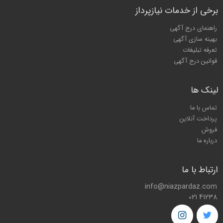
برخی از خدمات نیازپرداز
راهنمای درج آگهی
بهینه سازی آگهی
تعرفه تبلیغات
قوانین درج آگهی
لینک ها
تماس با ما
پرداخت آنلاین
فروش
درباره ما
ارتباط با ما
info@niazpardaz.com
021 41238