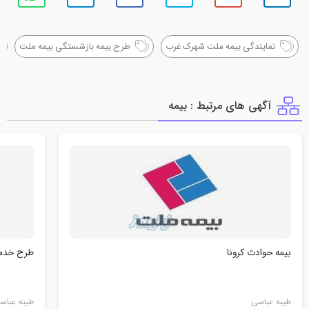
نمایندگی بیمه ملت شهرک غرب
طرح بیمه بازشستگی بیمه ملت
آگهی های مرتبط : بيمه
بیمه حوادث کرونا
طرح خدما
طیبه عباسی
طیبه عباس