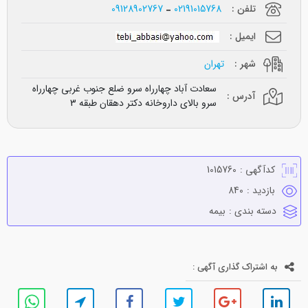
تلفن :
02191015768
09128902767
ایمیل :
شهر :
تهران
سعادت آباد چهارراه سرو ضلع جنوب غربی چهارراه
آدرس :
سرو بالای داروخانه دکتر دهقان طبقه 3
کدآگهی :
1015760
بازدید :
840
دسته بندی :
بيمه
به اشتراک گذاری آگهی :