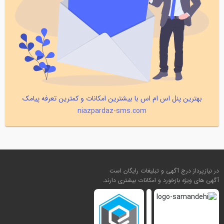
بهترین پنل اس ام اس با بیشترین امکانات و کمترین تعرفه پیامک
niazpardaz-sms.com
در نیازپرداز درج آگهی و تبلیغات رایگان است
آگهی های ویژه بازخورد و امکانات بیشتری دارند.