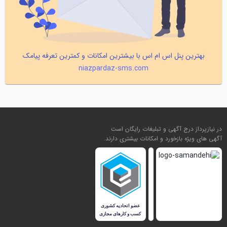
بهترین پنل اس ام اس با بیشترین امکانات و کمترین تعرفه پیامک
niazpardaz-sms.com
در نیازپرداز درج آگهی و تبلیغات رایگان است
آگهی های ویژه بازخورد و امکانات بیشتری دارند.