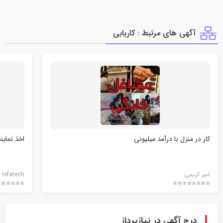
آگهی های مرتبط : كاريابي
کار در منزل با درآمد میلیونی
اخذ نماین
امیر کریمی
refatech
درج آگهی در نیازپرداز