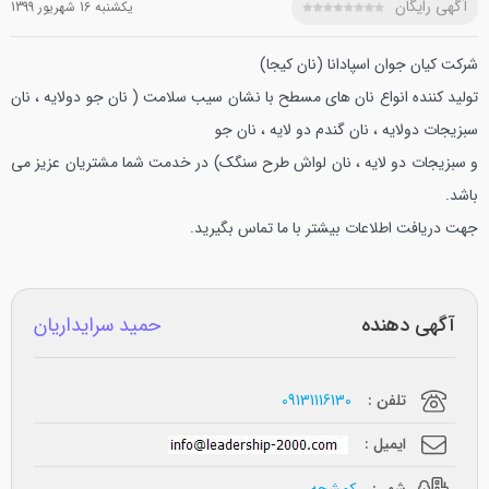
آگهی رایگان
يکشنبه 16 شهريور 1399
شرکت کیان جوان اسپادانا (نان کیجا)
تولید کننده انواع نان های مسطح با نشان سیب سلامت
( نان جو دولایه ، نان
سبزیجات دولایه ، نان گندم دو لایه ، نان جو
و سبزیجات دو لایه ، نان لواش طرح سنگک)
در خدمت شما مشتریان عزیز می
باشد.
جهت دریافت اطلاعات بیشتر با ما تماس بگیرید.
آگهی دهنده
حمید سرایداریان
تلفن :
09131116130
ایمیل :
شهر :
کمشچه