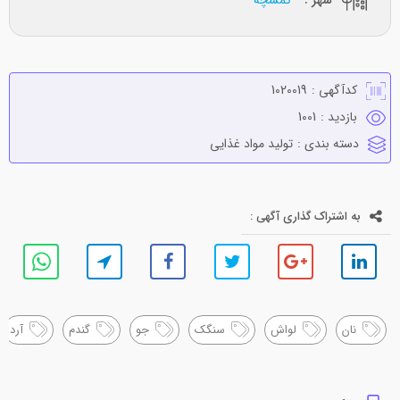
کدآگهی :
1020019
بازدید :
1001
دسته بندی :
توليد مواد غذايي
به اشتراک گذاری آگهی :
نان
لواش
سنگک
جو
گندم
آرد