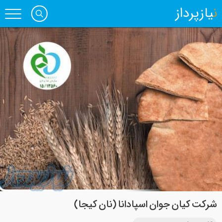
نیازپرداز
شرکت کیان جوان اسپادانا (نان کیجا)