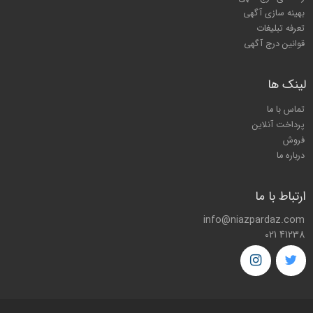
بهینه سازی آگهی
تعرفه تبلیغات
قوانین درج آگهی
لینک ها
تماس با ما
پرداخت آنلاین
فروش
درباره ما
ارتباط با ما
info@niazpardaz.com
021 41238