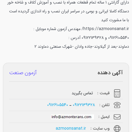
دارای گارانتی ۱ ساله تمام قطعات همراه با نصب و آموزش
کلاف و شاخه خور
دستگاه کاملا ایرانی و بومی در سراسر ایران نصب و راه اندازی گردیده است
با ما مشورت کنید
https://azmoonsanat.ir/
مهندس آزمون شماره موبایل :
09126105540 و 09122139328
آدرس :
دماوند-بعد از گیلاوند-جاده وادان -شهرک صنعتی دماوند 2
آگهی دهنده
آزمون صنعت
قیمت :
تماس بگیرید
تلفن :
09122139328
09126105540
ایمیل :
وب سایت :
azmoonsanat.ir