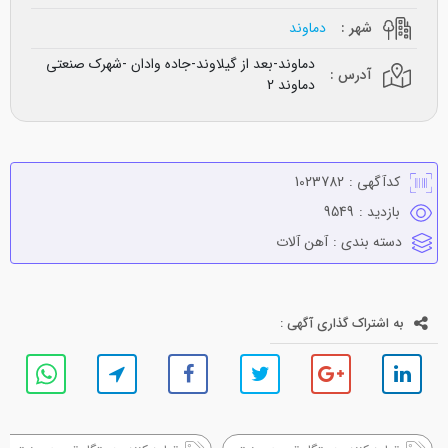
شهر :
دماوند
دماوند-بعد از گیلاوند-جاده وادان -شهرک صنعتی
آدرس :
دماوند 2
کدآگهی :
1023782
بازدید :
9549
دسته بندی :
آهن آلات
به اشتراک گذاری آگهی :