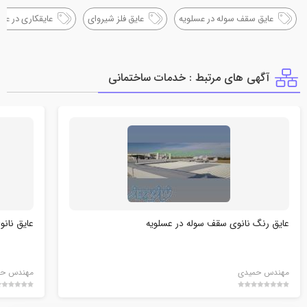
عایق سقف سوله در عسلویه
عایق فلز شیروای
عایقکاری در عس
آگهی های مرتبط : خدمات ساختماني
عایق رنگ نانوی سقف سوله در عسلویه
عایق نان
مهندس حمیدی
مهندس حم