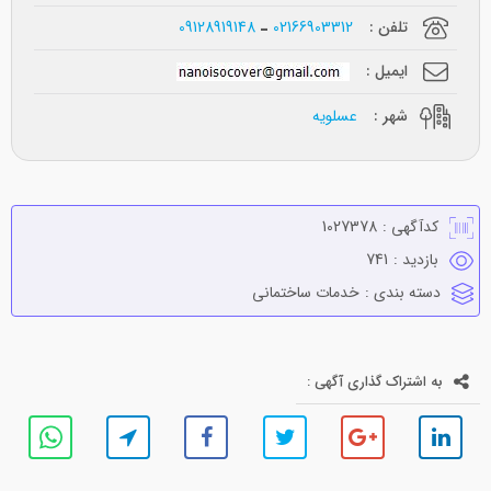
تلفن :
02166903312
09128919148
ایمیل :
شهر :
عسلویه
کدآگهی :
1027378
بازدید :
741
دسته بندی :
خدمات ساختماني
به اشتراک گذاری آگهی :