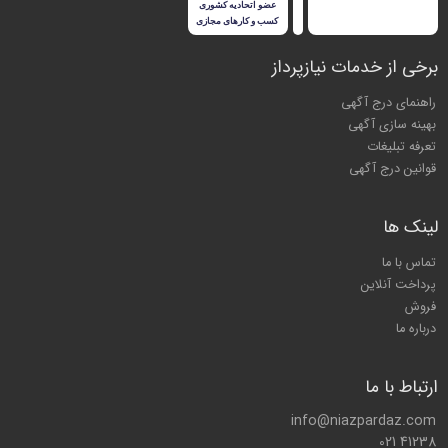
برخی از خدمات نیازپرداز
راهنمای درج آگهی
بهینه سازی آگهی
تعرفه تبلیغات
قوانین درج آگهی
لینک ها
تماس با ما
پرداخت آنلاین
فروش
درباره ما
ارتباط با ما
info@niazpardaz.com
021 41238