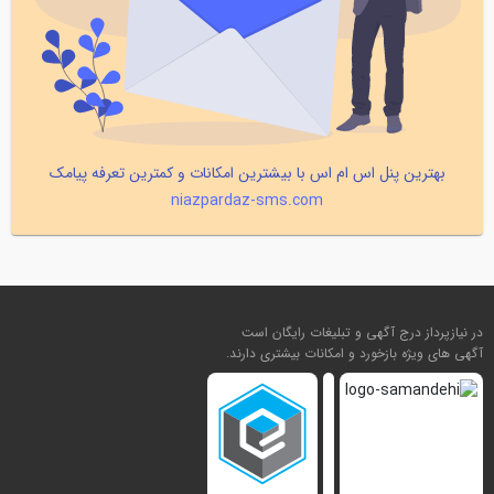
بهترین پنل اس ام اس با بیشترین امکانات و کمترین تعرفه پیامک
niazpardaz-sms.com
در نیازپرداز درج آگهی و تبلیغات رایگان است
آگهی های ویژه بازخورد و امکانات بیشتری دارند.