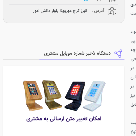
دی
آدرس :
البرز کرج مهرویلا بلوار دانش اموز
نعت
اد
پی
چه
دستگاه ذخیر شماره موبایل مشتری
احی
در
ین
در
نیز
بل
د تا عرض* ارتفاع : 4.5 *4.5 قابلیت
نوع