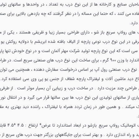
احبان صنایع و کارخانه ها از این نوع درب به تعداد ، در واحدها و سالنهای تولی
اده می کنند ، که حتما این مساله را در نظر گرفتند که چه بازدهی بالایی برای ص
 دارد.
 های رولاپ سریع باز شو ، دارای طراحی بسیار زیبا و ظریفی هستند ، یکی از مو
فی در این نوع درب نوعی پارچه از الیاف بافته شده ابریشم با دولایه روکش یو 
سی است که این نوع پارچه تولید شرکت مهلر آلمان است و در نوع خودش تنها پار
استاندارد با وزن 900 گرم ، برای ساخت این نوع درب های صنعتی سریع است. در طر
 نوع درب صنعتی رول آپ بر اساس درخواست سفارش دهنده ، همچنین می توان 
فاع دید ماشین آلات و لیفتراک پارچه شفاف از جنس یو پی وی سی استفاده کرد.ا
 طراحی چند مزیت دارد . در ساخت درب و زیبایی آن بسیار موثر است . از طرفی 
ری از سالنهای تولیدی این نوع درب ها بین سالنها قرار می گیرد و در انتقال نور 
 میکند . و همین طور در زمان تردد همراه با لیفتراک ، راننده دید بهتری به مقا
.
درب اتوماتیک رولاپ سریع بازشو در ابعاد استاندار
د و راه اندازی دارد . و بهتر است برای جایگاههای بزرگتر جهت درب های سریع از 