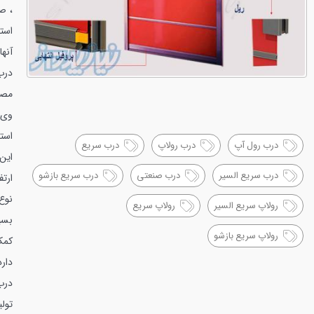
، ص
استف
آنها
درب
مصر
وی 
درب رول آپ
درب رولاپ
درب سریع
این
درب سریع السیر
درب صنعتی
درب سریع بازشو
ارت
نوع
رولاپ سریع السیر
رولاپ سریع
بسیا
رولاپ سریع بازشو
کمک
دارد
تولی