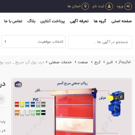
ورود
ثبت نام
استان ها
صفحه اصلی
گروه ها
تعرفه آگهی
پرداخت آنلاین
بلاگ
تماس با ما
انتخاب موقعیت
نیازپرداز
البرز
کرج
صنعت
خدمات صنعتي
درب رول آپ سریع _ درب رول
در
آگ
رب 
در 