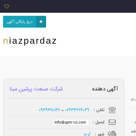
درج رایگان آگهی
niazpardaz
آگهی دهنده
شرکت صنعت پرشین مبنا
تلفن :
02634276049
09393110162
.
ایمیل :
شد
شهر :
کرج