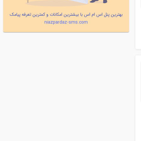
بهترین پنل اس ام اس با بیشترین امکانات و کمترین تعرفه پیامک
niazpardaz-sms.com