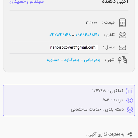
آگهی دهنده
مهندس حمیدی
قیمت :
32,000
تلفن :
09394088210
09128919148
ایمیل :
شهر :
بندرعباس
بندرگناوه
عسلویه
کدآگهی :
1047919
بازدید :
502
دسته بندی :
خدمات ساختماني
به اشتراک گذاری آگهی :