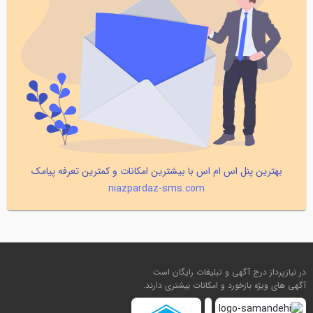
بهترین پنل اس ام اس با بیشترین امکانات و کمترین تعرفه پیامک
niazpardaz-sms.com
در نیازپرداز درج آگهی و تبلیغات رایگان است
آگهی های ویژه بازخورد و امکانات بیشتری دارند.