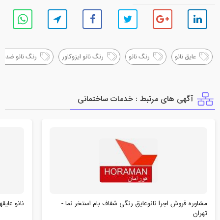
عایق نانو
رنگ نانو
رنگ نانو ایزوکاور
رنگ نانو ضدحر
آگهی های مرتبط : خدمات ساختماني
مشاوره فروش اجرا نانوعایق رنگی شفاف بام استخر نما -
نانو عایق
تهران