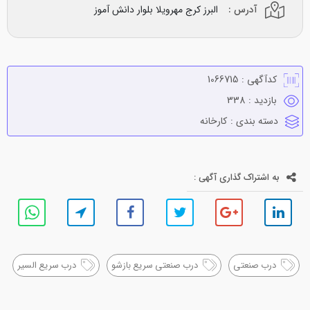
آدرس :
البرز کرج مهرویلا بلوار دانش آموز
کدآگهی :
1066715
بازدید :
338
دسته بندی :
كارخانه
به اشتراک گذاری آگهی :
درب صنعتی
درب صنعتی سریع بازشو
درب سریع السیر