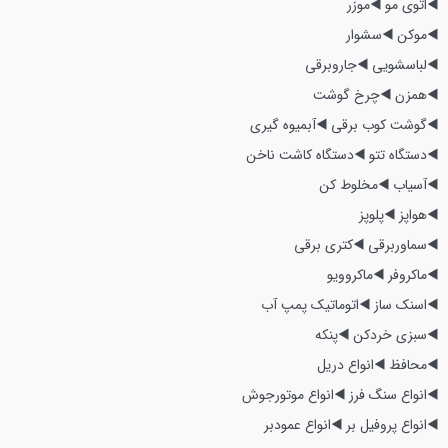
◀️اتوی مو
◀️موزر
◀️موکن
◀️سشوار
◀️لباسشویی
◀️جاروبرقی
◀️همزن
◀️چرخ گوشت
◀️گوشت کوب برقی
◀️آبمیوه گیری
◀️دستگاه تتو
◀️دستگاه کاشت ناخن
◀️آسیاب
◀️مخلوط کن
◀️هواپز
◀️پلوپز
◀️سماوربرقی
◀️کتری برقی
◀️ماکروفر
◀️ماکروویو
◀️اسنک ساز
◀️اتوماتیک پمپ آب
◀️سبزی خردکن
◀️پنکه
◀️محافظ
◀️انواع دریل
◀️انواع سنگ فرز
◀️انواع موتورجوش
◀️انواع پروفیل بر
◀️انواع عمودبر