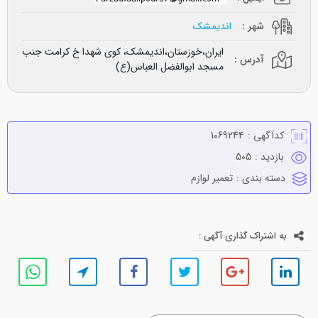
شهر :
اندیمشک
ایران،خوزستان،اندیمشک، کوی شهدا خ کرامت جنب
آدرس :
مسجد ابوالفضل العباس(ع)
کدآگهی :
1069244
بازدید :
505
دسته بندی :
تعمير لوازم
به اشتراک گذاری آگهی :