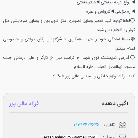
◀️انواع هویه صنعتی
◀️هیترصنعتی
◀️اره بنزینی
◀️کارواش و غیره
⭕لطفا توجه کنید تعمیر وسایل تصویری مثل تلویزیون و وسایل سرمایشی مثل
کولر رو انجام نمی شود.
🔴ضمنا آمادگی خود را جهت همکاری با شرکتها و ارگان دولتی و خصوصی
اعلام میکنم.
⭕آدرس:اندیمشک کوی شهدا خ کرامت بین خ کارگر و علی درمانی جنب
مسجد ابوالفضل العباس علیه السلام
⚡تعمیرگاه لوازم خانگی و صنعتی عالی پور👨‍🔧 ⚡
آگهی دهنده
فرزاد عالی پور
تلفن :
09397427636
ایمیل :