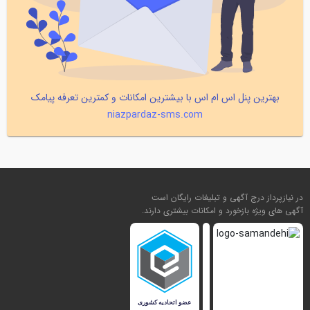
بهترین پنل اس ام اس با بیشترین امکانات و کمترین تعرفه پیامک
niazpardaz-sms.com
در نیازپرداز درج آگهی و تبلیغات رایگان است
آگهی های ویژه بازخورد و امکانات بیشتری دارند.