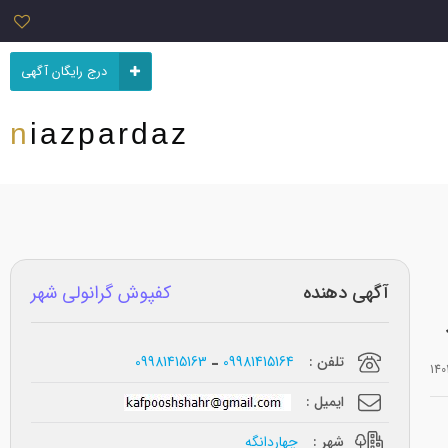
درج رایگان آگهی
niazpardaz
آگهی دهنده
کفپوش گرانولی شهر
تلفن :
09981415164
09981415163
ایمیل :
شهر :
چهاردانگه