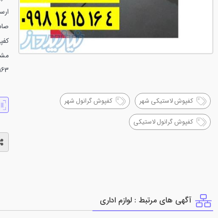
ارس
صاد
کفپ
مشا
163
کفپوش لاستیکی شهر
کفپوش گرانول شهر
کفپوش گرانول لاستیکی
آگهی های مرتبط : لوازم اداري