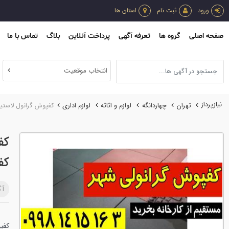
ورود
ثبت نام
استان ها
صفحه اصلی
گروه ها
تعرفه آگهی
پرداخت آنلاین
بلاگ
تماس با ما
انتخاب موقعیت
نیازپرداز
تهران
چهاردانگه
لوازم و اثاثه
لوازم اداري
کفپوش گرانول لاستی
کف
کف
آگ
کفپ