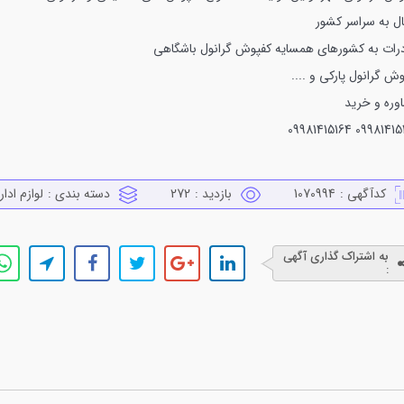
ال به سراسر کشور
رات به کشورهای همسایه
کفپوش گرانول باشگاهی
وش گرانول پارکی
و ....
وره و خرید
09981415164
09981415
کدآگهی :
1070994
بازدید :
272
دسته بندی :
لوازم ادا
به اشتراک گذاری آگهی
: