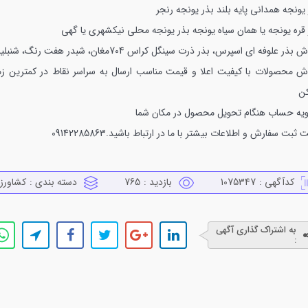
یونجه همدانی پایه بلند
بذر یونجه رنجر
قره یونجه یا همان سیاه یونجه
بذر یونجه محلی نیکشهری یا گهی
بذر علوفه ای اسپرس، بذر ذرت سینگل کراس 704مغان، شبدر هفت رنگ، شنبلیله
ش محصولات با کیفیت اعلا و قیمت مناسب
ارسال به سراسر نقاط در کمترین زم
ن
یه حساب هنگام تحویل محصول در مکان شما
ثبت سفارش و اطلاعات بیشتر با ما در ارتباط باشید.09142285863
کدآگهی :
1075347
بازدید :
765
دسته بندی :
كشاورز
به اشتراک گذاری آگهی
: