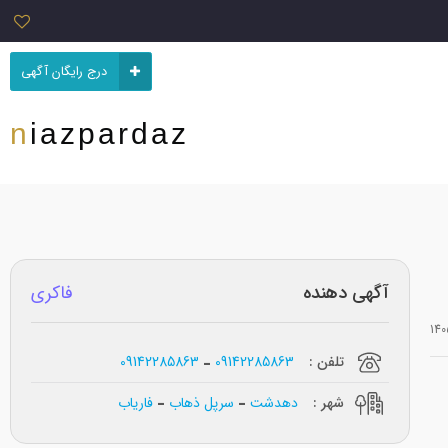
درج رایگان آگهی
niazpardaz
آگهی دهنده
فاکری
تلفن :
09142285863
09142285863
شهر :
دهدشت
سرپل ذهاب
فاریاب