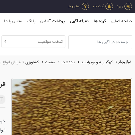
ورود
ثبت نام
استان ها
صفحه اصلی
گروه ها
تعرفه آگهی
پرداخت آنلاین
بلاگ
تماس با ما
انتخاب موقعیت
نیازپرداز
کهگیلویه و بویراحمد
دهدشت
صنعت
كشاورزي
فروش انواع ب
فر
آگ
خری
انوا