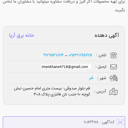
برای تهیه محصولات آگر البرز و دریافت مشاوره میتوانید با مشاوران ما تماس
بگیرید.
آگهی دهنده
خانه برق آریا
تلفن :
02532895725
9127538714
ایمیل :
شهر :
قم
قم-بلوار صدوقی- بیست متری امام حسین-نبش
آدرس :
کوچه 10-جنب نان فانتزی-پلاک 308
کدآگهی :
1083688