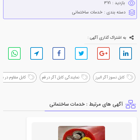
بازدید :
371
دسته بندی :
خدمات ساختماني
به اشتراک گذاری آگهی :
کابل نسوز آگر البرز
نمایندگی کابل آگر در قم
کابل مقاوم در برا
آگهی های مرتبط : خدمات ساختماني