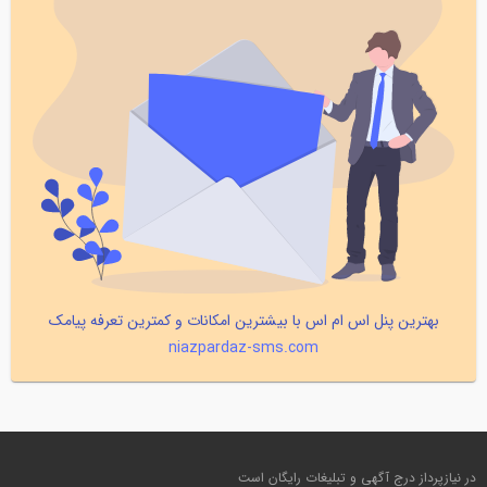
بهترین پنل اس ام اس با بیشترین امکانات و کمترین تعرفه پیامک
niazpardaz-sms.com
در نیازپرداز درج آگهی و تبلیغات رایگان است