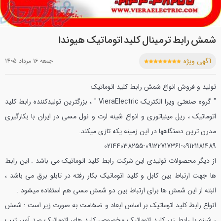
شمش رابط ترمینال کلید اتوماتیک هیوندا
آگهی ویژه
جمعه 16 مرداد 1405
تولید و فروش انواع شمش رابط کلید اتوماتیک
" گروه صنعتی ویرا الکتریک VieraElectric " ، بزرگترین تولیدکننده رابط کلید
اتوماتیک ، ریل مینیاتوری و انواع شینه ارت و نول مسی در ایران با بکارگیری
مدرن ترین دستگاهها در این زمینه یکه تازی میکند.
02144038255-09122717361-09121181489
از دیگر محصولات تولیدی این شرکت رابط کلید اتوماتیک می باشد .
این رابط
ها جهت ارتباط بین کابل و کلید اتوماتیک بکار رفته در تابلو برق می باشد ،
البته از این شمش ها برای ارتباط بین دو شمش مسی هم استفاده میشود .
انواع رابط کلید اتوماتیک بر اساس ابعاد و ضخامت به صورت زیر است :
شمش
، شینه یا رابط زیر کلید اتوماتیک مخصوص کلید های اتوماتیک صد آمپر تیپ