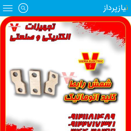
نیازپرداز