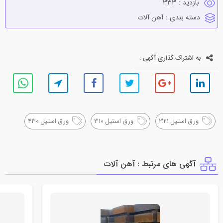
بازدید :
333
دسته بندی :
آهن آلات
به اشتراک گذاری آگهی :
ورق استیل 321
ورق استیل 310
ورق استیل 430
آگهی های مرتبط : آهن آلات