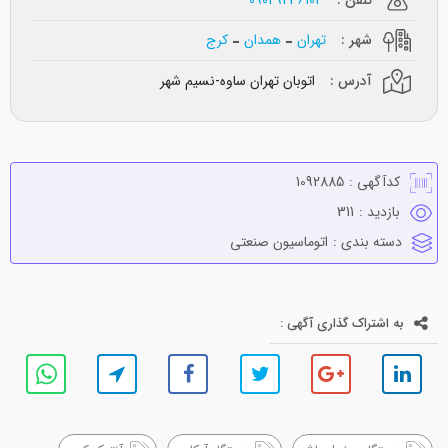
شهر :
تهران
همدان
کرج
آدرس :
اتوبان تهران ساوه-نسیم شهر
کدآگهی :
1092885
بازدید :
311
دسته بندی :
اتوماسيون صنعتي
به اشتراک گذاری آگهی :