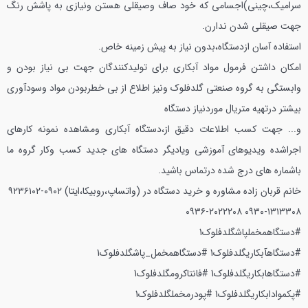
سرامیک،چینی)اجسامی که خود صاف وصیقلی هستن ونیازی به پاشش رنگ
جهت صیقلی شدن ندارن.
استفاده آسان ازدستگاه،بدون نیاز به پیش زمینه خاص.
امکان داشتن فرمول مواد آبکاری برای تولیدکنندگان جهت بی نیاز بودن و
وابستگی به گروه صنعتی گلدفلوک ونیز اطلاع از بی خطربودن مواد وسودآوری
بیشتر درتهیه متریال موردنیاز دستگاه
و...
جهت کسب اطلاعات دقیق از،دستگاه آبکاری ومشاهده نمونه کارهای
اجراشده ویدیوهای آموزشي ویادیگر دستگاه های جدید کسب وکار گروه ما
باشماره های درج شده درتماس باشید.
خانم قربان زاده مشاوره و خرید دستگاه در (واتساپ،روبیکا،ایتا)
۰۹۰۲-۹۲۳۶۱۰۲
۰۹۳۶-۲۰۲۲۲۰۸
۰۹۳۰-۱۳۱۳۳۰۸
#دستگاهمخملپاشگلدفلوک1
#دستگاهآبکاریگلدفلوک1
#دستگاهمخمل_پاشگلدفلوک1
#دستگاهابکاریگلدفلوک1
#فانتاکرومگلدفلوک1
#پکموادابکاریگلدفلوک1
#پودرمخملگلدفلوک1