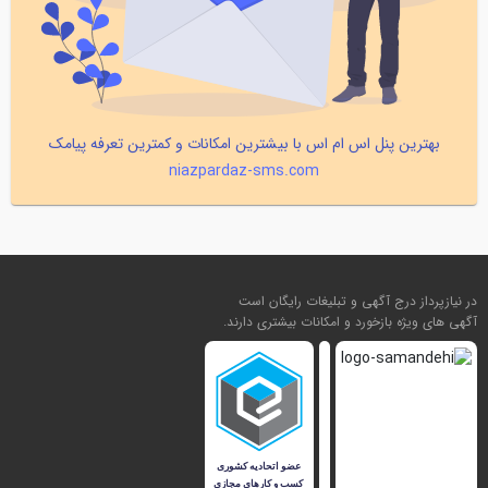
بهترین پنل اس ام اس با بیشترین امکانات و کمترین تعرفه پیامک
niazpardaz-sms.com
در نیازپرداز درج آگهی و تبلیغات رایگان است
آگهی های ویژه بازخورد و امکانات بیشتری دارند.