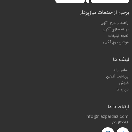
برخی از خدمات نیازپرداز
راهنمای درج آگهی
بهینه سازی آگهی
تعرفه تبلیغات
قوانین درج آگهی
لینک ها
تماس با ما
پرداخت آنلاین
فروش
درباره ما
ارتباط با ما
info@niazpardaz.com
021 41238