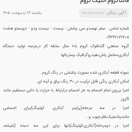
فانتاکروم آنتیک کروم
آگهی رایگان
يکشنبه 13 ارديبهشت 1405
شماره تماس : صفر نهصدو سی وشش - بیست - بیست ودو - دویستو هشت
09362022208
گروه صنعتی گلدفلوک کروم با۱۰ سال سابقه کار درعرصه تولید دستگاه
آبکاری،مخمل پاش،هیدروگرافیک ومتریالها.
نمونه قطعه آبکاری شده بصورت پاششی در رنگ کروم .
امکان آبکاری رنگی قابل ترکیب در ۳۰ رنگ براق و آینه ای.
اجرا برروی تمام اجسام به جز اجسام درارتباط با حرارت یا داغی مستقیم مانند
اگزوز.
اجرا در سه مرحله(پرایمر .آبکاری. کوتینگ)برای اجسامی
مانندپلاستیک،فلز،چوب و...
اجرا در دومرحله(آبکاری،کوتینگ)تنها برای این سه دسته (شیشه،