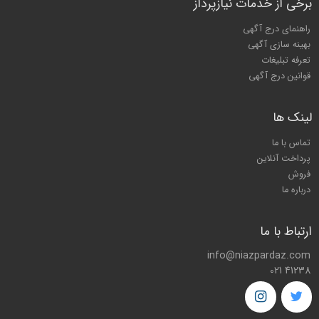
برخی از خدمات نیازپرداز
راهنمای درج آگهی
بهینه سازی آگهی
تعرفه تبلیغات
قوانین درج آگهی
لینک ها
تماس با ما
پرداخت آنلاین
فروش
درباره ما
ارتباط با ما
info@niazpardaz.com
021 41238