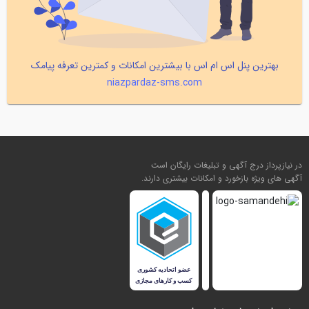
بهترین پنل اس ام اس با بیشترین امکانات و کمترین تعرفه پیامک
niazpardaz-sms.com
در نیازپرداز درج آگهی و تبلیغات رایگان است
آگهی های ویژه بازخورد و امکانات بیشتری دارند.