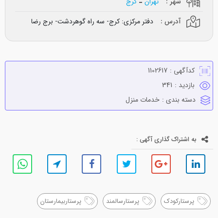
شهر :
تهران
کرج
آدرس :
دفتر مرکزی: کرج- سه راه گوهردشت- برج رضا
کدآگهی :
1102617
بازدید :
341
دسته بندی :
خدمات منزل
به اشتراک گذاری آگهی :
پرستارکودک
پرستارسالمند
پرستاربیمارستان