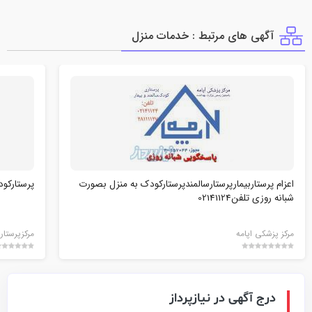
آگهی های مرتبط : خدمات منزل
اعزام پرستاربیمارپرستارسالمندپرستارکودک به منزل بصورت
پرستارکود
شبانه روزی تلفن02141124
مرکز پزشکی اپامه
مرکزپرستار
درج آگهی در نیازپرداز