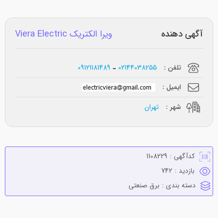
آگهی دهنده
ویرا الکتریک Viera Electric
تلفن :
02144038255
09121181489
ایمیل :
شهر :
تهران
کدآگهی :
1108229
بازدید :
742
دسته بندی :
برق صنعتي