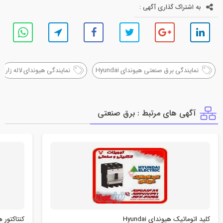
به اشتراک گذاری آگهی :
نمایندگی برق صنعتی هیوندای Hyundai
نمایندگی هیوندای لاله زار
آگهی های مرتبط : برق صنعتي
کلید اتوماتیک هیوندای Hyundai
کنتاکتور هیون