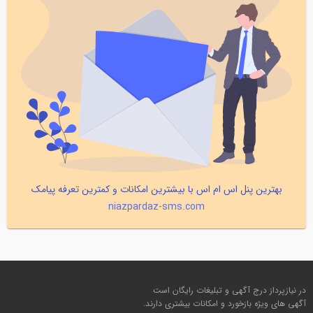
بهترین پنل اس ام اس با بیشترین امکانات و کمترین تعرفه پیامک
niazpardaz-sms.com
در نیازپرداز درج آگهی و تبلیغات رایگان است
آگهی های ویژه بازخورد و امکانات بیشتری دارند.