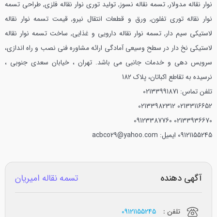
نوار نقاله مدولار, تسمه نقاله نسوز, تولید توری نوار نقاله فلزی, طراحی تسمه
نوار نقاله توری تفلون, ورق و قطعات انتقال نیرو, قیمت تسمه نوار نقاله
لاستیکی سیم دار, تسمه نوار نقاله دارویی و غذایی, ساخت تسمه نوار نقاله
لاستیکی نخ دار در سطح وسيعی آمادگی ارائه مشاوره فنی‌ نصب و راه اندازی،‌
سرويس دهی و خدمات جانبی می باشد.
تهران ، خیابان سعدی جنوبی ،
نرسیده به تقاطع اکباتان، پلاک 182
تلفن تماس:
02133991871
02133982312
02133116652
09123387760
02133936670
09121155245
ایمیل: acbco29@yahoo.com
آگهی دهنده
تسمه نقاله اميريان
تلفن :
09121155245