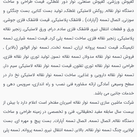
کفپوش ورزشی, کفپوش صنعتی, نوار دور غلطکی, قیمت طراحی و ساخت
دستگاه نوار نقاله, روکش لاستیکی غلطک, تولید بست کتابی, بست چنگکی و
سوزنی, اتصال تسمه (آپارات) , قاشقک پلاستیکی, قیمت قاشقک فلزی جوشی,
ورق و قطعات انتقال نیرو, قاشقک فلزی ساده, درام, ورق لاستیکی, زنجیر نقاله
پلاستیکی, زنجیر نقاله فلزی, ساخت تسمه پلی کرد, قیمت تسمه شیاری, تسمه
تایمینگ, قیمت تسمه پروانه ارزان, تسمه تخت, تسمه نوار الواتور (بالابر) ,
فروش تسمه نوار نقاله مدولار, تسمه نقاله نسوز, تولید توری نوار نقاله فلزی,
طراحی تسمه نوار نقاله توری تفلون, قیمت تسمه نوار نقاله لاستیکی سیم دار,
تسمه نوار نقاله دارویی و غذایی, ساخت تسمه نوار نقاله لاستیکی نخ دار در
سطح وسيعی آمادگی ارائه مشاوره فنی‌ نصب و راه اندازی،‌ سرويس دهی و
خدمات جانبی می باشد.
شركت ماشين سازی تسمه نوار نقاله اميريان مفتخر است اعلام دارد با بيش از
بيست سال سابقه مفيد تحقيقاتی، فنی و تخصصی در زمينه طراحی و ساخت
دستگاه نقاله, اتصال تسمه, اتصال تسمه آپارات, بست پیچ و مهره ای, بست
لولایی, چنگ تسمه نوار نقاله, بالابر, تسمه انتقال نیرو, تسمه پروانه, تسمه پلی