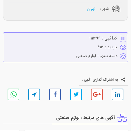
شهر :
تهران
کدآگهی :
1111294
بازدید :
413
دسته بندی :
لوازم صنعتي
به اشتراک گذاری آگهی :
آگهی های مرتبط : لوازم صنعتي