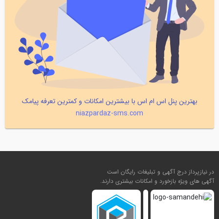
بهترین پنل اس ام اس با بیشترین امکانات و کمترین تعرفه پیامک
niazpardaz-sms.com
در نیازپرداز درج آگهی و تبلیغات رایگان است
آگهی های ویژه بازخورد و امکانات بیشتری دارند.