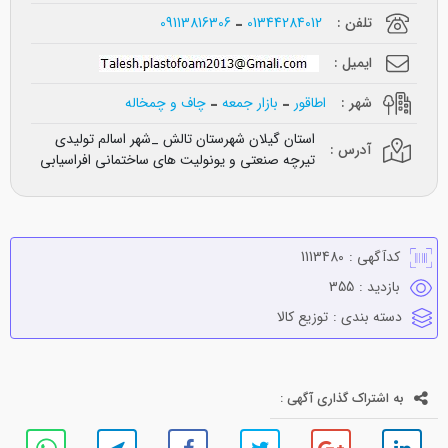
تلفن :
01344284012
09113816306
ایمیل :
شهر :
اطاقور
بازار جمعه
چاف و چمخاله
استان گیلان شهرستان تالش _شهر اسالم تولیدی
آدرس :
تیرچه صنعتی و یونولیت های ساختمانی افراسیابی
کدآگهی :
1113480
بازدید :
355
دسته بندی :
توزيع كالا
به اشتراک گذاری آگهی :