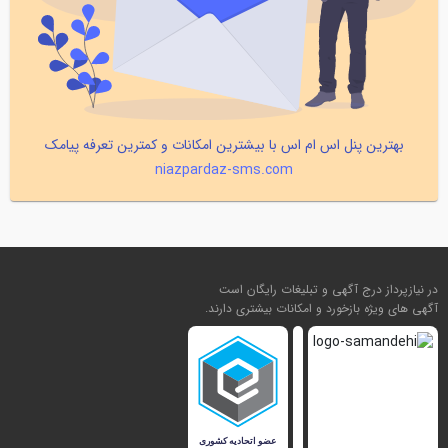
بهترین پنل اس ام اس با بیشترین امکانات و کمترین تعرفه پیامک
niazpardaz-sms.com
در نیازپرداز درج آگهی و تبلیغات رایگان است
آگهی های ویژه بازخورد و امکانات بیشتری دارند.