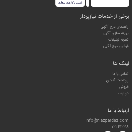
برخی از خدمات نیازپرداز
راهنمای درج آگهی
بهینه سازی آگهی
تعرفه تبلیغات
قوانین درج آگهی
لینک ها
تماس با ما
پرداخت آنلاین
فروش
درباره ما
ارتباط با ما
info@niazpardaz.com
021 41238