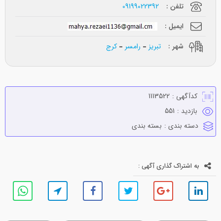
تلفن :
09199022392
ایمیل :
شهر :
تبریز
رامسر
کرج
کدآگهی :
1113522
بازدید :
551
دسته بندی :
بسته بندي
به اشتراک گذاری آگهی :