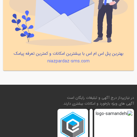
بهترین پنل اس ام اس با بیشترین امکانات و کمترین تعرفه پیامک
niazpardaz-sms.com
در نیازپرداز درج آگهی و تبلیغات رایگان است
آگهی های ویژه بازخورد و امکانات بیشتری دارند.