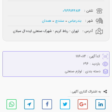
تلفن :
09199144814
شهر :
بندرعباس
سنندج
همدان
آدرس :
تهران - رباط کریم - شهرک صنعتی ایده ال سبلان
کدآگهی :
1116084
بازدید :
296
دسته بندی :
لوازم صنعتي
به اشتراک گذاری آگهی :