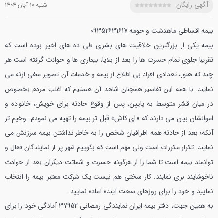
آگهی رایگان
شنبه 10 آبان 1404
بیمه اقساطی ماهدشت و حومه 09352631617
بیمه یکی از بزرگترین خلاقیت های بشری طی ده های اخیر بوده است که
تقریبا جلوی تمام حسرت ها را بعد از بلایا، بیماری ها و حوادث گرفته است هر
چند که هنوز، تعدادی افراد بی اطلاع از بیمه و خدمات آن تصویر منفی ارئه می
نمایند. با همه این تفاسیر همچنان شاهد آن هستیم که اغلب مردم بخصوص
در میان قشر متوسط به پایین، پس از وقوع حادثه برای خویش، خانواده و
اموالشان بیان می دارند که «ای کاش» قبل تر بیمه را تهیه می نمودم. وخیم تر
آنکه؛ بعد از حادثه همه اطرافیان شخص را به خاطر نداشتن بیمه سرزنش می
نمایند. تکرار مکررات است ولی مهم است که بگوییم شهر پر از نمایندگان فعال و
توانمند بیمه است تا شما را از هرگونه حسرت و شماتت دیگران بعد از حوادث
ناخوشایند بری نمایند. کار سختی هم نیست یک شرکت معتبر بیمه را انتخاب
نمایید و خود را برای روزهای سخت آینده آماده نمایید.
به همین جهت، دفتر بیمه ایران نمایندگی رمضانی 37952 آمادگی خود را برای