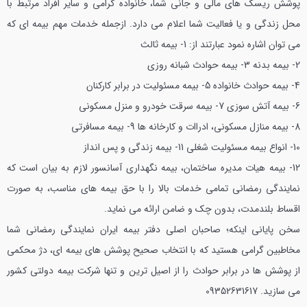
پوشش ریسک های مالی و جانی شما، خانواده گرامی و سایر افراد مرتبط با
محل زندگی و یا فعالیت شما اعلام می دارد. ازجمله خدمات مهم بیمه ای که
می توان اشاره نمود عبارتند از:
1- بیمه ثالث
2- بیمه بدنه
3- بیمه حوادث شبانه روزی
4- بیمه حوادث خانواده
5- بیمه مسئولیت در برابر کارکنان
6- بیمه آتش سوزی
7- بیمه سرقت خودرو و منزل مسکونی
8- بیمه منازل مسکونی، ادراات و کارخانه ها
9- بیمه مسافرتی
10- انواع بیمه مسئولیت شغلی
11- بیمه زندگی و پس انداز
12- بیمه هیات مدیره ساختمان، بیمه نگهداری آسانسور
لازم به بیان است که
نمایندگی رمضانی تمامی خدمات بالا را با حق بیمه های مناسب، به صورت
اقساط بلندمدت، بدون چک و ضامن ارائه می نماید.
سخن پایانی اینکه؛ صاحبان اصلی دفتر بیمه ایران نمایندگی رمضانی شما
مخاطبین گرامی هستید که با انتخاب صحیح پوشش های بیمه ای، دژ محکمی
از پوشش ها در برابر حوادث را از اصیل ترین و تنها شرکت بیمه دولتی کشور
می سازید.
09352631617