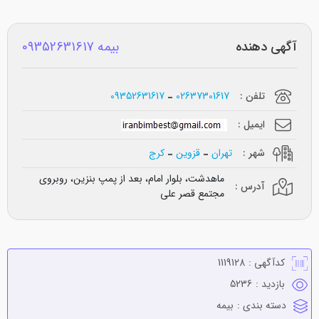
آگهی دهنده
بیمه 09352631617
تلفن :
02637301617
09352631617
ایمیل :
شهر :
تهران
قزوین
کرج
ماهدشت، بلوار امام، بعد از پمپ بنزین، روبروی
آدرس :
مجتمع قصر علی
کدآگهی :
1119128
بازدید :
5236
دسته بندی :
بيمه