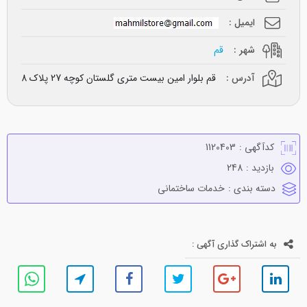
ایمیل :
شهر :
قم
آدرس :
قم بلوار امین بیست متری گلستان کوچه 27 پلاک 8
کدآگهی :
1120403
بازدید :
248
دسته بندی :
خدمات ساختماني
به اشتراک گذاری آگهی :