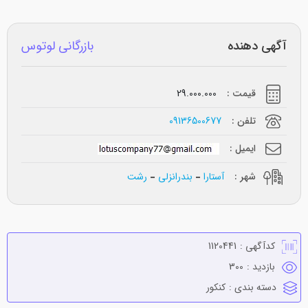
آگهی دهنده
بازرگانی لوتوس
قیمت :
29.000.000
تلفن :
09136500677
ایمیل :
شهر :
آستارا
بندرانزلی
رشت
کدآگهی :
1120441
بازدید :
300
دسته بندی :
كنكور